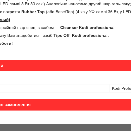
 LED лампі 8 Вт 30 сек.) Аналогічно наносимо другий шар гель-лаку;
нє покриття
Rubber
Top
(або Base/Top) (4 хв у УФ лампі 36 Вт, у LED 
ений)
ерсійний шар спец. засобом —
Cleanser
Kodi
professional
лаку Вам знадобитися засіб
Tips
Off
Kodi
professional
.
оботи!
ки
Kodi Profe
ля замовлення