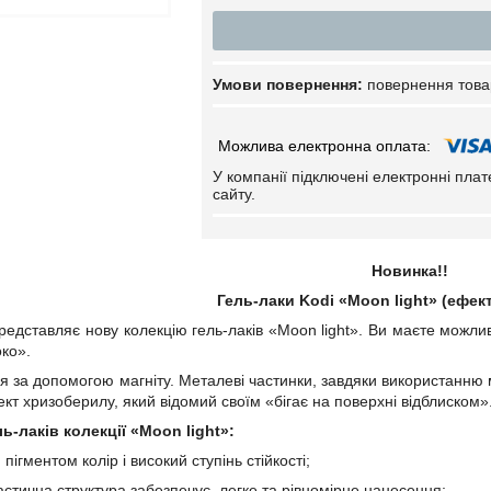
повернення това
У компанії підключені електронні пла
сайту.
Новинка!!
Гель-лаки
Kodi
«
Moon
light
»
(ефект
едставляє нову колекцію гель-лаків «Moon light». Ви маєте можлив
ко».
я за допомогою магніту. Металеві частинки, завдяки використанню ма
кт хризоберилу, який відомий своїм «бігає на поверхні відблиском»
ь-лаків колекції «
Moon
light
»:
ентом колір і високий ступінь стійкості;
чна структура забезпечує легке та рівномірне нанесення;