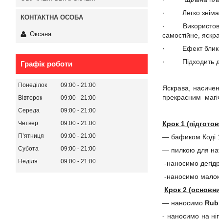
· Легко знімаєть
· Використовуєть
Оксана
самостійне, яскр
· Ефект блика з
· Підходить для
Графік роботи
Понеділок
09:00
21:00
Яскрава, насичен
прекрасним магі
Вівторок
09:00
21:00
Середа
09:00
21:00
Четвер
09:00
21:00
Крок 1 (підгото
Пʼятниця
09:00
21:00
― бафиком Коді 1
Субота
09:00
21:00
― пилкою для нат
Неділя
09:00
21:00
-наносимо дегід
-наносимо мало
Крок 2 (основни
― наносимо
Rub
- наносимо на ні