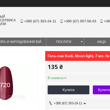
НЫЙ
 СЕРВИСА.
+380 (67) 303-24-11
+380 (67) 907-58-03
+38
АЕМ!
ЮРА И НАРОЩУВАННЯ ВІЙ
ПОСЛУГИ
АКЦІІ
Гель-лак Kodi, Moon light, 7 мл. №
135 ₴
В наявності
Купити
Купити
+380 (67) 303-24-11