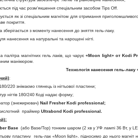
ся під час розм'якшення спеціальним засобом Tips Off.
ся як зі спеціальним магнітом для отримання приголомшливого об
аве покриття.
берігається з моменту нанесення до зняття гель-лаку.
 нанесення на натуральні та нарощені нігті.
а палітра магнітних гель лаків, що чарує
«
Moon
light
»
от Kodi Pr
чним манікюром.
Технологія нанесення гель-лаку 
вчий)
:
80/220 знімаємо глянець із нігтьової пластини;
ур нігтів 180/240 Коді надає форму;
ратор (знежирювач)
Nail
Fresher
Kodi
professional
;
кислотний праймер
Ultrabond
Kodi
professional
.
й):
ber Base
(або Base/Top) тонким шаром (2 хв у УФ лампі 36 Вт, у LED
гтьову пластину гель-лак «Moon light», підносимо до нього магніт н