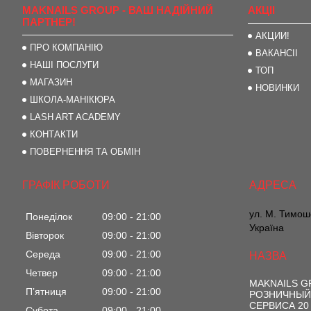
MAKNAILS GROUP - ВАШ НАДІЙНИЙ
АКЦІІ
ПАРТНЕР!
АКЦИИ!
ПРО КОМПАНІЮ
ВАКАНСІІ
НАШІ ПОСЛУГИ
ТОП
МАГАЗИН
НОВИНКИ
ШКОЛА-МАНІКЮРА
LASH ART ACADEMY
КОНТАКТИ
ПОВЕРНЕННЯ ТА ОБМІН
ГРАФІК РОБОТИ
ул. М. Тимоше
Понеділок
09:00
21:00
Україна
Вівторок
09:00
21:00
Середа
09:00
21:00
Четвер
09:00
21:00
MAKNAILS 
Пʼятниця
09:00
21:00
РОЗНИЧНЫЙ
СЕРВИСА 20
Субота
09:00
21:00