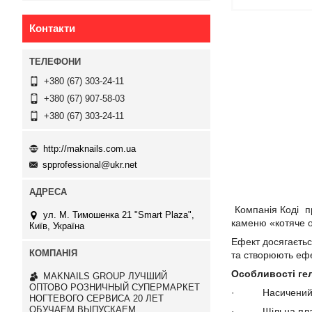
Контакти
+380 (67) 303-24-11
+380 (67) 907-58-03
+380 (67) 303-24-11
http://maknails.com.ua
spprofessional@ukr.net
Компанія Коді пр
ул. М. Тимошенка 21 "Smart Plaza",
каменю «котяче о
Київ, Україна
Ефект досягаєтьс
та створюють ефе
Особливості гел
MAKNAILS GROUP ЛУЧШИЙ
ОПТОВО РОЗНИЧНЫЙ СУПЕРМАРКЕТ
· Насичений пігм
НОГТЕВОГО СЕРВИСА 20 ЛЕТ
ОБУЧАЕМ ВЫПУСКАЕМ
· Щільна пласти