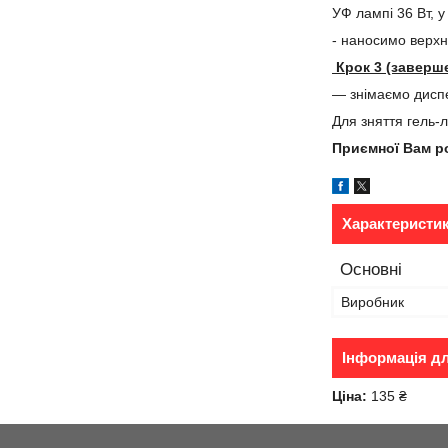
УФ лампі 36 Вт, у
- наносимо верх
Крок 3 (заверш
― знімаємо дисп
Для зняття гель-
Приємної Вам р
Характеристи
Основні
Виробник
Інформація д
Ціна:
135 ₴