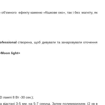
'ємного ефекту каменю «Кішкове око», так і без магніту, як
ofessional
створена, щоб дивувати та зачаровувати оточення
«
Moon
light
»
 лампі 8 Вт -30 сек.);
а відстані 3-5 мм. на 5-7 секунд. Затем полимеризуем. (2 хв в