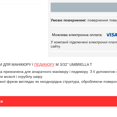
повернення това
У компанії підключені електронні пла
сайту.
И ДЛЯ МАНІКЮРУ І
ПЕДИКЮРУ
M 3/32" UMBRELLA T
а призначена для апаратного манікюру і педикюру. З її допомогою 
и мозолі і огрубілу шкіру.
ної фрези виглядає як неоднорідна структура, обробляючи поверхню 
ки