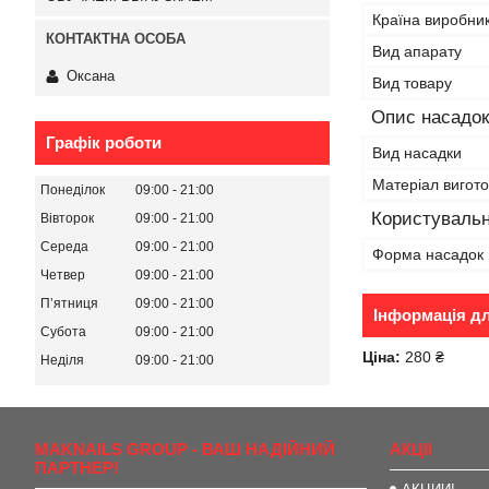
Країна виробни
Вид апарату
Оксана
Вид товару
Опис насадок
Графік роботи
Вид насадки
Матеріал вигот
Понеділок
09:00
21:00
Користувальн
Вівторок
09:00
21:00
Середа
09:00
21:00
Форма насадок
Четвер
09:00
21:00
Пʼятниця
09:00
21:00
Інформація д
Субота
09:00
21:00
Ціна:
280 ₴
Неділя
09:00
21:00
MAKNAILS GROUP - ВАШ НАДІЙНИЙ
АКЦІІ
ПАРТНЕР!