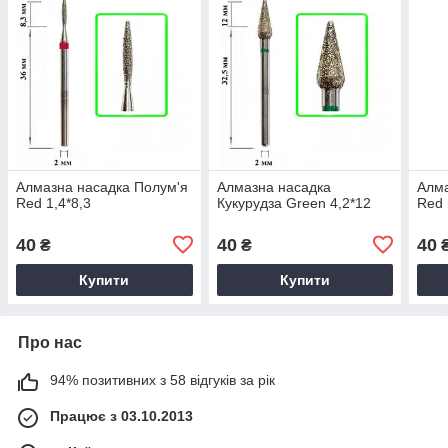
Алмазна насадка Полум'я
Алмазна насадка
Алма
Red 1,4*8,3
Кукурудза Green 4,2*12
Red 
40
40
40
₴
₴
Купити
Купити
Про нас
94% позитивних з 58 відгуків за рік
Працює з 03.10.2013