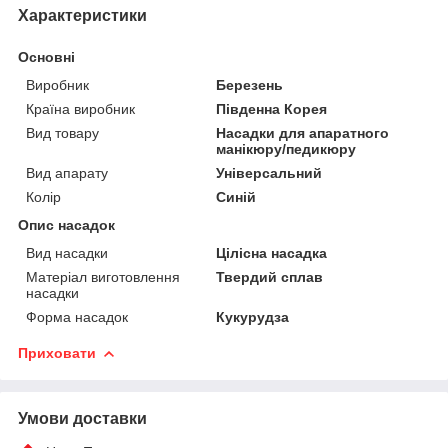
Характеристики
Основні
Виробник
Березень
Країна виробник
Південна Корея
Вид товару
Насадки для апаратного
манікюру/педикюру
Вид апарату
Універсальний
Колір
Синій
Опис насадок
Вид насадки
Цілісна насадка
Матеріал виготовлення
Твердий сплав
насадки
Форма насадок
Кукурудза
Приховати
Умови доставки