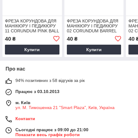
ФРЕЗА КОРУНДОВА ДЛЯ
ФРЕЗА КОРУНДОВА ДЛЯ
ФРЕ
МАНІКЮРУ І ПЕДИКЮРУ
МАНІКЮРУ І ПЕДИКЮРУ
МАН
11 CORUNDUM PINK BALL
02 CORUNDUM BARREL
02 
40
40
40
₴
₴
Купити
Купити
Про нас
94% позитивних з 58 відгуків за рік
Працює з 03.10.2013
м. Київ
ул. М. Тимошенка 21 "Smart Plaza", Київ, Україна
Контакти
Сьогодні працює з 09:00 до 21:00
Показати весь графік роботи