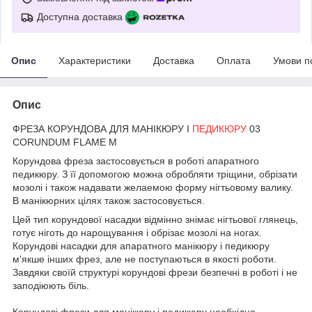
Доступна доставка
Опис
Характеристики
Доставка
Оплата
Умови п
Опис
ФРЕЗА КОРУНДОВА ДЛЯ МАНІКЮРУ І
ПЕДИКЮРУ
03
CORUNDUM FLAME M
Корундова фреза застосовується в роботі апаратного
педикюру. З її допомогою можна обробляти тріщини, обрізати
мозолі і також надавати желаемою форму нігтьовому валику.
В манікюрних цілях також застосовується.
Цей тип корундової насадки відмінно знімає нігтьової глянець,
готує ніготь до нарощування і обрізає мозолі на ногах.
Корундові насадки для апаратного манікюру і педикюру
м'якше інших фрез, але не поступаються в якості роботи.
Завдяки своїй структурі корундові фрези безпечні в роботі і не
заподіюють біль.
Корундові фрези для манікюру і педикюру необхідно