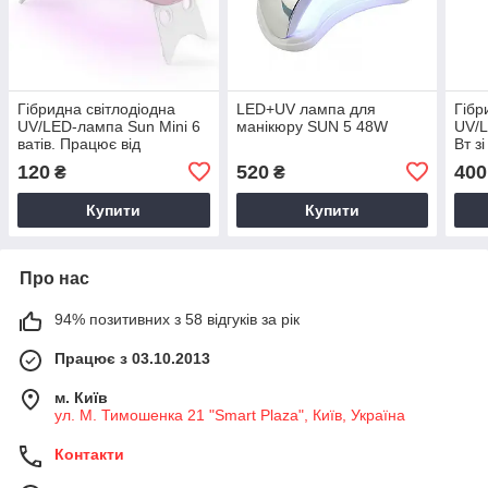
Гібридна світлодіодна
LED+UV лампа для
Гібр
UV/LED-лампа Sun Mini 6
манікюру SUN 5 48W
UV/
ватів. Працює від
Вт з
usb/power bank
120
520
400
₴
₴
Купити
Купити
Про нас
94% позитивних з 58 відгуків за рік
Працює з 03.10.2013
м. Київ
ул. М. Тимошенка 21 "Smart Plaza", Київ, Україна
Контакти