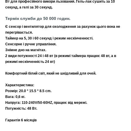
Вт для професійного викори
льзования. Гель-лак сушить за 10
секунд, а гелі за 30 секунд.
Термін служби до 50 000 годин.
Є сенсор і вентилятор для охолодження за рахунок цього вона не
перегрівається.
Таймер на 5, 30 і 60 секунд і режим нескінченності.
Сенсорне і ручне управління.
Знімне дно на магнітах.
2 види потужності 24 і 48 вт (в режимі таймера працює 48 вт, а в
режимі нескінченність 24 вт)
Комфортний білий світ, який не шкідливий для очей.
Характеристика:
Розмір: 20.0 * 15.5 * 8.5 cm.
Вага: 0,6 кг.
Напруга: 110-240V/50-60HZ, працює від мережі.
Потужність: 48 Вт.
Гарантія 6 місяців