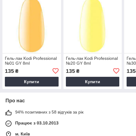
Гель-лак Kodi Professional
Гель-лак Kodi Professional
Гель
№01 GY 8ml
№20 GY 8ml
№30
135
135
135
₴
₴
Купити
Купити
Про нас
94% позитивних з 58 відгуків за рік
Працює з 03.10.2013
м. Київ