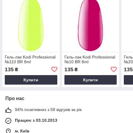
Гель-лак Kodi Professional
Гель-лак Kodi Professional
Гель
№110 BR 8ml
№10 BR 8ml
№20
135
135
135
₴
₴
Купити
Купити
Про нас
94% позитивних з 58 відгуків за рік
Працює з 03.10.2013
м. Київ