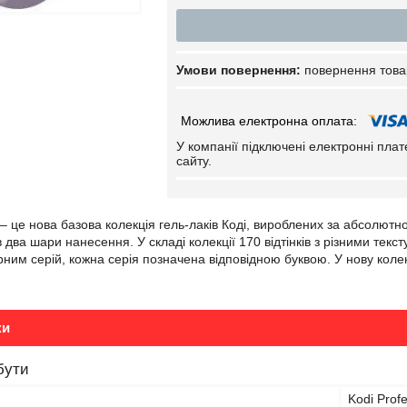
повернення това
У компанії підключені електронні пла
сайту.
– це нова базова колекція гель-лаків Коді, вироблених за абсолют
 два шари нанесення. У складі колекції 170 відтінків з різними тек
рним серій, кожна серія позначена відповідною буквою. У нову колек
ки
бути
Kodi Profe