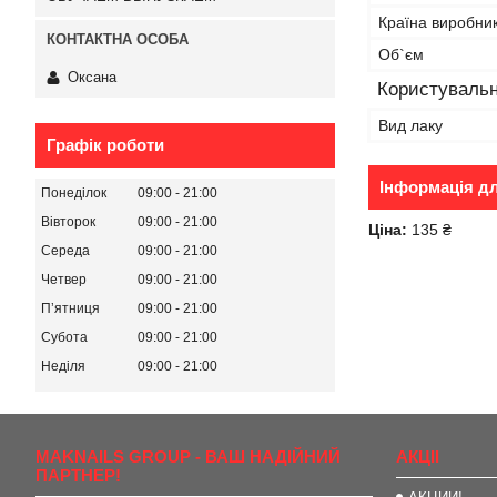
Країна виробни
Об`єм
Оксана
Користувальн
Вид лаку
Графік роботи
Інформація д
Понеділок
09:00
21:00
Вівторок
09:00
21:00
Ціна:
135 ₴
Середа
09:00
21:00
Четвер
09:00
21:00
Пʼятниця
09:00
21:00
Субота
09:00
21:00
Неділя
09:00
21:00
MAKNAILS GROUP - ВАШ НАДІЙНИЙ
АКЦІІ
ПАРТНЕР!