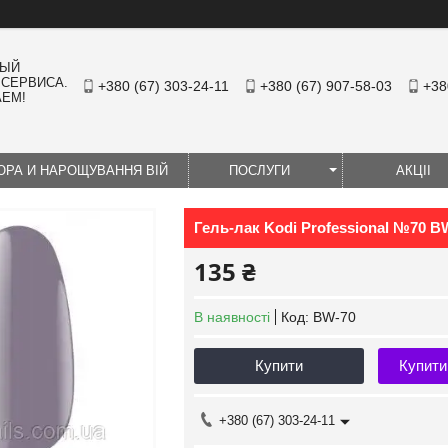
НЫЙ
 СЕРВИСА.
+380 (67) 303-24-11
+380 (67) 907-58-03
+38
АЕМ!
ЮРА И НАРОЩУВАННЯ ВІЙ
ПОСЛУГИ
АКЦІІ
Гель-лак Kodi Professional №70 B
135 ₴
В наявності
Код:
BW-70
Купити
Купити
+380 (67) 303-24-11