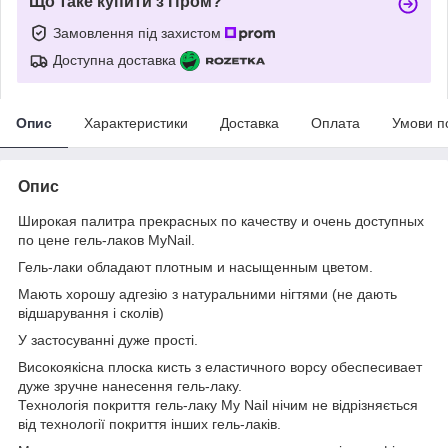
Що таке купити з Пром?
Замовлення під захистом
Доступна доставка
Опис
Характеристики
Доставка
Оплата
Умови п
Опис
Широкая палитра прекрасных по качеству и очень доступных
по цене гель-лаков MyNail.
Гель-лаки обладают плотным и насыщенным цветом.
Мають хорошу адгезію з натуральними нігтями (не дають
відшарування і сколів)
У застосуванні дуже прості.
Високоякісна плоска кисть з еластичного ворсу обеспесивает
дуже зручне нанесення гель-лаку.
Технологія покриття гель-лаку My Nail нічим не відрізняється
від технології покриття інших гель-лаків.