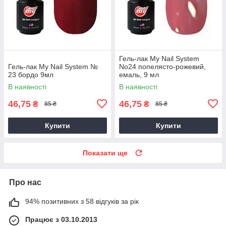
Гель-лак My Nail System
Гель-лак My Nail System №
No24 попелясто-рожевий,
23 бордо 9мл
емаль, 9 мл
В наявності
В наявності
46,75
46,75
₴
₴
85 ₴
85 ₴
Купити
Купити
Показати ще
Про нас
94% позитивних з 58 відгуків за рік
Працює з 03.10.2013