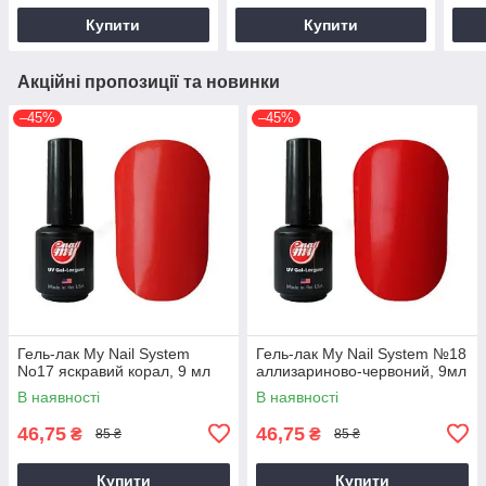
Купити
Купити
Акційні пропозиції та новинки
–45%
–45%
Гель-лак My Nail System
Гель-лак My Nail System №18
No17 яскравий корал, 9 мл
аллизариново-червоний, 9мл
В наявності
В наявності
46,75
46,75
₴
₴
85 ₴
85 ₴
Купити
Купити