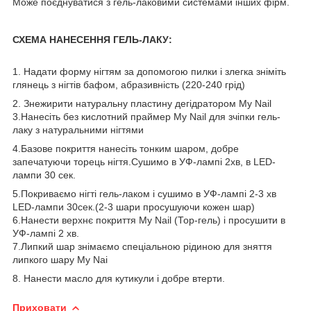
Може поєднуватися з гель-лаковими системами інших фірм.
СХЕМА НАНЕСЕННЯ ГЕЛЬ-ЛАКУ:
1. Надати форму нігтям за допомогою пилки і злегка зніміть
глянець з нігтів бафом, абразивність (220-240 грід)
2. Знежирити натуральну пластину дегідратором My Nail
3.Нанесіть без кислотний праймер My Nail для зчіпки гель-
лаку з натуральними нігтями
4.Базове покриття нанесіть тонким шаром, добре
запечатуючи торець нігтя.Сушимо в УФ-лампі 2хв, в LED-
лампи 30 сек.
5.Покриваємо нігті гель-лаком і сушимо в УФ-лампі 2-3 хв
LED-лампи 30сек.(2-3 шари просушуючи кожен шар)
6.Нанести верхнє покриття My Nail (Тор-гель) і просушити в
УФ-лампі 2 хв.
7.Липкий шар знімаємо спеціальною рідиною для зняття
липкого шару My Nai
8. Нанести масло для кутикули і добре втерти.
Приховати