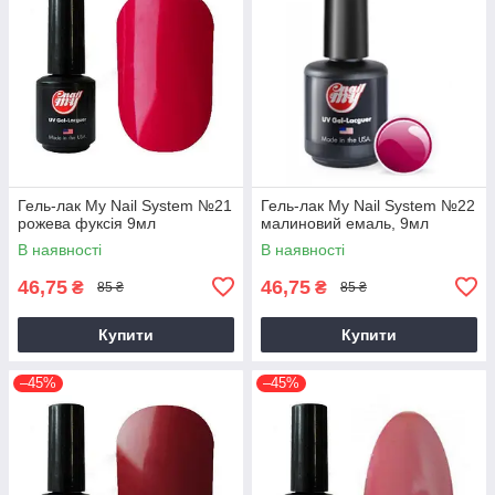
Гель-лак My Nail System №21
Гель-лак My Nail System №22
рожева фуксія 9мл
малиновий емаль, 9мл
В наявності
В наявності
46,75
46,75
₴
₴
85 ₴
85 ₴
Купити
Купити
–45%
–45%