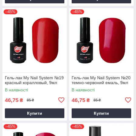
–45%
–45%
Гель-лак My Nail System №19
Гель-лак My Nail System №20
красный коралловый, 9мл
темно-червоний емаль, 9мл
В наявності
В наявності
46,75
46,75
₴
₴
85 ₴
85 ₴
Купити
Купити
–45%
–45%