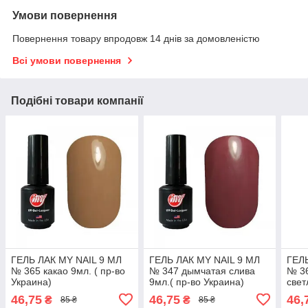
Умови повернення
Повернення товару впродовж 14 днів за домовленістю
Всі умови повернення
Подібні товари компанії
ГЕЛЬ ЛАК MY NAIL 9 МЛ
ГЕЛЬ ЛАК MY NAIL 9 МЛ
ГЕЛЬ
№ 365 какао 9мл. ( пр-во
№ 347 дымчатая слива
№ 3
Украина)
9мл.( пр-во Украина)
свет
пр-в
46,75
46,75
46,
₴
₴
85 ₴
85 ₴