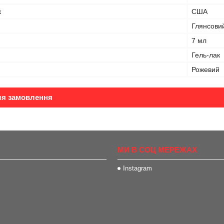
к
США
Глянсови
7 мл
Гель-лак
Рожевий
ля замовлення
МИ В СОЦ МЕРЕЖАХ
Instagram