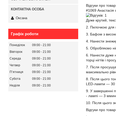
Відгуки про товар
#1069 Анастасія 
Оксана
Дуже крутий, текс
2. Пилочкою для н
Графік роботи
3. Бафом з висок
4. Нанести знежир
Понеділок
09:00
21:00
5. Обробляємо ні
Вівторок
09:00
21:00
6. Нанести дуже 
Середа
09:00
21:00
торці нігтів і пр
Четвер
09:00
21:00
7. Після просушу
максимально рівно
Пʼятниця
09:00
21:00
Субота
09:00
21:00
8. Після цього т
LED-лампи ― 30 
Неділя
09:00
21:00
9. У завершенні 
- лампі ― 3 ммин
10. Після цього 
Відгуки про товар
.