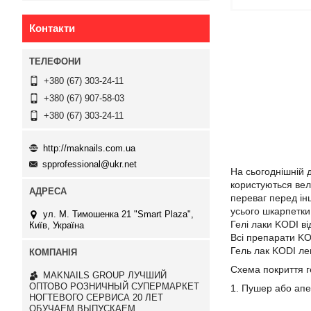
Контакти
+380 (67) 303-24-11
+380 (67) 907-58-03
+380 (67) 303-24-11
http://maknails.com.ua
spprofessional@ukr.net
На сьогоднішній д
користуються вел
переваг перед ін
усього шкарпетки 
ул. М. Тимошенка 21 "Smart Plaza",
Гелі лаки KODI в
Київ, Україна
Всі препарати KO
Гель лак KODI лег
Схема покриття г
MAKNAILS GROUP ЛУЧШИЙ
ОПТОВО РОЗНИЧНЫЙ СУПЕРМАРКЕТ
1. Пушер або апе
НОГТЕВОГО СЕРВИСА 20 ЛЕТ
ОБУЧАЕМ ВЫПУСКАЕМ