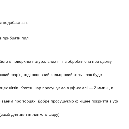
ам подобається.
е прибрати пил.
и його в поверхню натуральних нігтів обробляючи при цьому
кий шар) , тоді основний кольоровий гель - лак буде
рцях нігтів. Кожен шар просушуємо в уф-лампі ― 2 ммин., в
забываеим про торцях. Добре просушуємо фінішне покриття в уф
(засіб для зняття липкого шару)