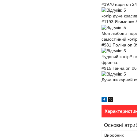
#1970 надя on 24
колір дуже красив
#1193 Якименко А
Моя любов з перш
самостійний колір
#981 Поліна on 0
Чудовий колір!! 
френча.
#915 Ганна on 06
Дуже шикарний ко
Характеристи
Основні атри
Виробник