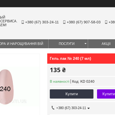
НЫЙ
 СЕРВИСА.
+380 (67) 303-24-11
+380 (67) 907-58-03
+38
АЕМ!
ЮРА И НАРОЩУВАННЯ ВІЙ
ПОСЛУГИ
АКЦІІ
Гель лак № 240 (7 мл)
135 ₴
В наявності
Код:
KD 0240
Купити
Купити
+380 (67) 303-24-11