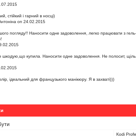
.07.2015
ий, стійкий і гарний в носці)
нтоніна on 24.02.2015
ого погляду!! Наносити одне задоволення, легко працювати з гель-л
!
9.02.2015
не шкодую,що купила. Наносити одне задоволення. Не полосит, щільни
.02.2015
лір, ідеальний для французького манікюру. Я в захваті)))
ки
бути
Kodi Profe