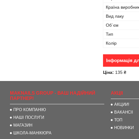
Країна виробни
Вид лаку
Об`єм
Тип
Колір
Інформація д
Ціна:
135 ₴
MAKNAILS GROUP - ВАШ НАДІЙНИЙ
АКЦІІ
ПАРТНЕР!
АКЦИИ!
ПРО КОМПАНІЮ
ВАКАНСІІ
НАШІ ПОСЛУГИ
ТОП
МАГАЗИН
НОВИНКИ
ШКОЛА-МАНІКЮРА