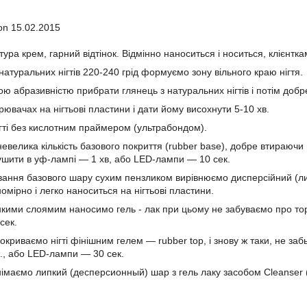
on 15.02.2015
тура крем, гарний відтінок. Відмінно наноситься і носиться, клієнтк
атуральних нігтів 220-240 грід формуємо зону вільного краю нігтя.
ою абразивністю прибрати глянець з натуральних нігтів і потім добр
ювачах на нігтьові пластини і дати йому висохнути 5-10 хв.
гті без кислотним праймером (ультрабондом).
невелика кількість базового покриття (rubber base), добре втираюч
осушити в уф-лампі ― 1 хв, або LED-лампи ― 10 сек.
вання базового шару сухим пензликом вирівнюємо дисперсійний (лип
мірно і легко наноситься на нігтьові пластини.
онкими слоямим наносимо гель - лак при цьому не забуваємо про то
сек.
покриваємо нігті фінішним гелем ― rubber top, і знову ж таки, не 
., або LED-лампи ― 30 сек.
знімаємо липкий (десперсионный) шар з гель лаку засобом Cleanser 