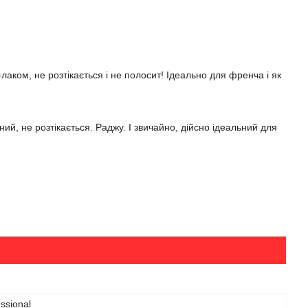
аком, не розтікається і не полосит! Ідеально для френча і як
й, не розтікається. Раджу. І звичайно, дійсно ідеальний для
ssional