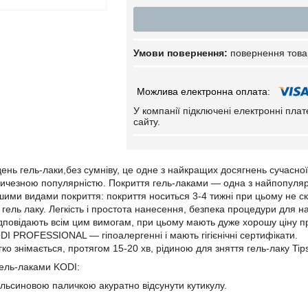
повернення това
У компанії підключені електронні пла
сайту.
ень гель-лаки,без сумніву, це одне з найкращих досягнень сучасної ні
ичезною популярністю. Покриття гель-лаками ― одна з найпопулярні
шими видами покриття: покриття носиться 3-4 тижні при цьому не ско
гель лаку. Легкість і простота нанесення, безпека процедури для на
ідповідають всім цим вимогам, при цьому мають дуже хорошу ціну пр
DI PROFESSIONAL ― гіпоалергенні і мають гігієнічні сертифікати.
ко знімається, протягом 15-20 хв, рідиною для зняття гель-лаку Tips
ель-лаками KODI:
льсиновою паличкою акуратно відсунути кутикулу.