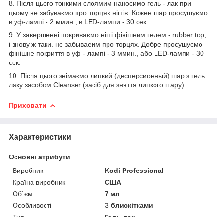
8. Після цього тонкими слоямим наносимо гель - лак при
цьому не забуваємо про торцях нігтів. Кожен шар просушуємо
в уф-лампі - 2 ммин., в LED-лампи - 30 сек.
9. У завершенні покриваємо нігті фінішним гелем - rubber top,
і знову ж таки, не забываеим про торцях. Добре просушуємо
фінішне покриття в уф - лампі - 3 ммин., або LED-лампи - 30
сек.
10. Після цього знімаємо липкий (десперсионный) шар з гель
лаку засобом Cleanser (засіб для зняття липкого шару)
Приховати
Характеристики
Основні атрибути
Виробник
Kodi Professional
Країна виробник
США
Об`єм
7 мл
Особливості
З блискітками
Тип
Гель-лак