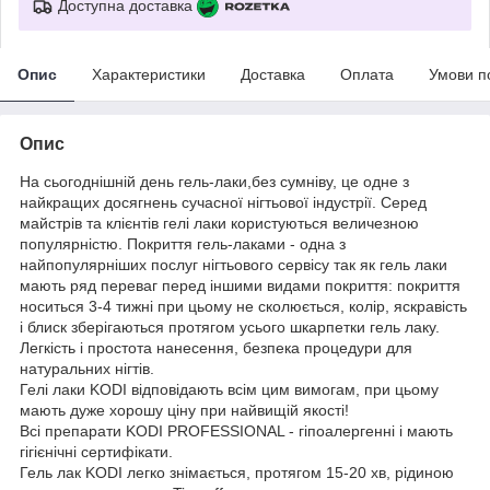
Доступна доставка
Опис
Характеристики
Доставка
Оплата
Умови п
Опис
На сьогоднішній день гель-лаки,без сумніву, це одне з
найкращих досягнень сучасної нігтьової індустрії. Серед
майстрів та клієнтів гелі лаки користуються величезною
популярністю. Покриття гель-лаками - одна з
найпопулярніших послуг нігтьового сервісу так як гель лаки
мають ряд переваг перед іншими видами покриття: покриття
носиться 3-4 тижні при цьому не сколюється, колір, яскравість
і блиск зберігаються протягом усього шкарпетки гель лаку.
Легкість і простота нанесення, безпека процедури для
натуральних нігтів.
Гелі лаки KODI відповідають всім цим вимогам, при цьому
мають дуже хорошу ціну при найвищій якості!
Всі препарати KODI PROFESSIONAL - гіпоалергенні і мають
гігієнічні сертифікати.
Гель лак KODI легко знімається, протягом 15-20 хв, рідиною