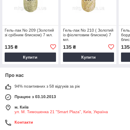
Гель-лак No 209 (Золотий
Гель-лак No 210 ( Золотий
Гель
зі срібним блиском) 7 мл.
із фіолетовим блиском) 7
борд
мл.
блис
135
135
135
₴
₴
Купити
Купити
Про нас
94% позитивних з 58 відгуків за рік
Працює з 03.10.2013
м. Київ
ул. М. Тимошенка 21 "Smart Plaza", Київ, Україна
Контакти