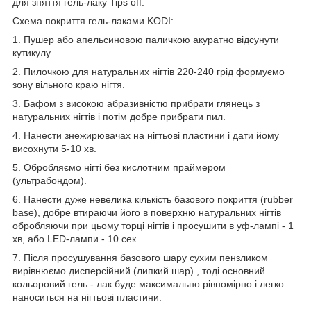
для зняття гель-лаку Tips off.
Схема покриття гель-лаками KODI:
1. Пушер або апельсиновою паличкою акуратно відсунути
кутикулу.
2. Пилочкою для натуральних нігтів 220-240 грід формуємо
зону вільного краю нігтя.
3. Бафом з високою абразивністю прибрати глянець з
натуральних нігтів і потім добре прибрати пил.
4. Нанести знежирювачах на нігтьові пластини і дати йому
висохнути 5-10 хв.
5. Обробляємо нігті без кислотним праймером
(ультрабондом).
6. Нанести дуже невелика кількість базового покриття (rubber
base), добре втираючи його в поверхню натуральних нігтів
обробляючи при цьому торці нігтів і просушити в уф-лампі - 1
хв, або LED-лампи - 10 сек.
7. Після просушування базового шару сухим пензликом
вирівнюємо дисперсійний (липкий шар) , тоді основний
кольоровий гель - лак буде максимально рівномірно і легко
наноситься на нігтьові пластини.