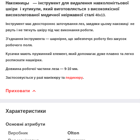
Накожницы — інструмент для видалення навколонігтьової
шкіри і кутикули, який виготовляється з високоякісної
високолегованої медичної неіржавкої сталі
40х13.
Інструмент має двостороннє заточування лез, завдяки цьому накожиці не
рвуть і не тягнуть шкіру під час виконання роботи.
З'єднання інструмента — шарнірне, що забезпечує роботу без закусок
робочого поля.
Кусачки мають пружинний елемент, який допомагає дуже плавно та легко
розтискати нашкірки.
Довжина робочої частини леза — 9-10 мм.
Застосовується у разі манікюру та
педикюру
.
Приховати
Характеристики
Основні атрибути
Виробник
Olton