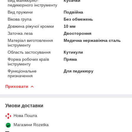
Вид манікюрно-
Кусачки
педикюрного інструменту
Вид пружини
Подвійна
Вікова група
Без обмежень
Довжина ріжучої кромки
10 мм
Заточка леза
Двостороння
Матеріал виготовлення
Медична нержавіюча сталь
інструменту
Область застосування
Кутикули
Форма робочих країв
Пряма
інструменту
Функціональне
Для педикюру
призначення
Приховати
Умови доставки
Нова Пошта
Магазини Rozetka