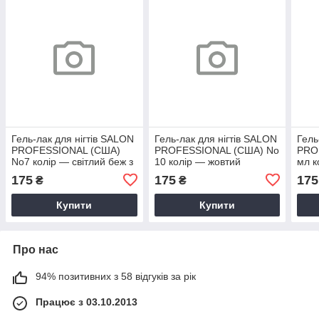
Гель-лак для нігтів SALON
Гель-лак для нігтів SALON
Гель
PROFESSIONAL (CША)
PROFESSIONAL (CША) No
PRO
No7 колір — світлий беж з
10 колір — жовтий
мл к
іскоркою
діам
175
175
175
₴
₴
Купити
Купити
Про нас
94% позитивних з 58 відгуків за рік
Працює з 03.10.2013