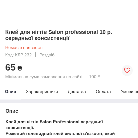
Клей для нігтів Salon professional 10 р.
середньої консистенції
Немає в наявності
Код: КЛP 232
Роздріб
65
₴
Мінімальна сума замовлення на сайті — 100 ₴
Опис
Характеристики
Доставка
Оплата
Умови п
Опис
Клей для нігтів Salon Professional середньої
консистенції.
Рожевий гелевидний клей сильної в'язкості, який