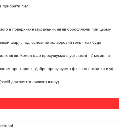
е прибрати пил.
и його в поверхню натуральних нігтів обробляючи при цьому
кий шар) , тоді основний кольоровий гель - лак буде
цях нігтів. Кожен шар просушуємо в уф-лампі - 2 ммин., в
абываеим про торцях. Добре просушуємо фінішне покриття в уф -
(засіб для зняття липкого шару)
ssional