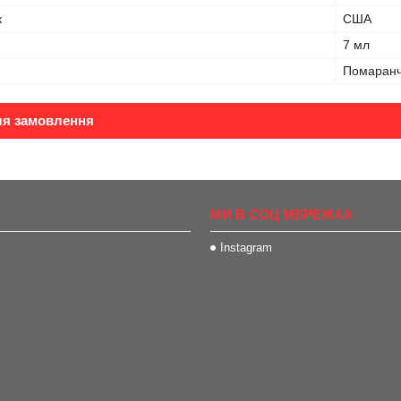
к
США
7 мл
Помаран
ля замовлення
МИ В СОЦ МЕРЕЖАХ
Instagram