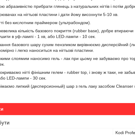
ою абразивністю прибрати глянець з натуральних нігтів і потім добр
ювачах на нігтьові пластини і дати йому висохнути 5-10 хв.
гті без кислотним праймером (ультрабондом).
невелика кількість базового покриття (rubber base), добре втираюч
осушити в уф-лампі - 1 хв, або LED-лампи - 10 сек.
вання базового шару сухим пензликом вирівнюємо дисперсійний (лип
мірно і легко наноситься на нігтьові пластини.
онкими слоямим наносимо гель - лак при цьому не забуваємо про тор
ек.
окриваємо нігті фінішним гелем - rubber top, і знову ж таки, не з
або LED-лампи - 30 сек.
знімаємо липкий (десперсионный) шар з гель лаку засобом Cleanser 
ки
бути
Kodi Profe