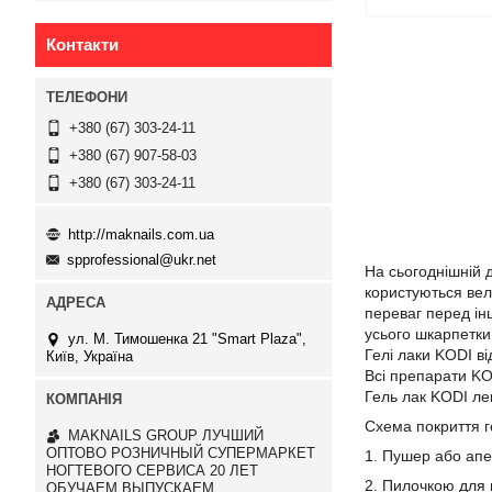
Контакти
+380 (67) 303-24-11
+380 (67) 907-58-03
+380 (67) 303-24-11
http://maknails.com.ua
spprofessional@ukr.net
На сьогоднішній д
користуються вел
переваг перед ін
усього шкарпетки 
ул. М. Тимошенка 21 "Smart Plaza",
Гелі лаки KODI в
Київ, Україна
Всі препарати KO
Гель лак KODI лег
Схема покриття г
MAKNAILS GROUP ЛУЧШИЙ
ОПТОВО РОЗНИЧНЫЙ СУПЕРМАРКЕТ
1. Пушер або апе
НОГТЕВОГО СЕРВИСА 20 ЛЕТ
2. Пилочкою для н
ОБУЧАЕМ ВЫПУСКАЕМ