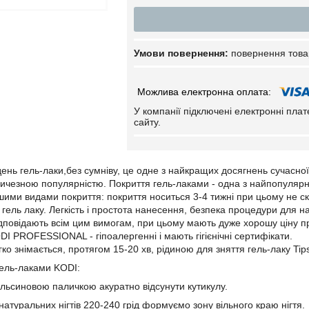
повернення това
У компанії підключені електронні пла
сайту.
ень гель-лаки,без сумніву, це одне з найкращих досягнень сучасної ні
ичезною популярністю. Покриття гель-лаками - одна з найпопулярніш
шими видами покриття: покриття носиться 3-4 тижні при цьому не ско
гель лаку. Легкість і простота нанесення, безпека процедури для на
ідповідають всім цим вимогам, при цьому мають дуже хорошу ціну пр
DI PROFESSIONAL - гіпоалергенні і мають гігієнічні сертифікати.
ко знімається, протягом 15-20 хв, рідиною для зняття гель-лаку Tips
ель-лаками KODI:
льсиновою паличкою акуратно відсунути кутикулу.
атуральних нігтів 220-240 грід формуємо зону вільного краю нігтя.