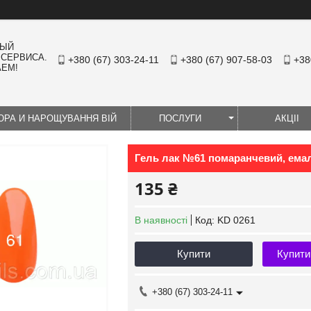
НЫЙ
 СЕРВИСА.
+380 (67) 303-24-11
+380 (67) 907-58-03
+38
АЕМ!
ЮРА И НАРОЩУВАННЯ ВІЙ
ПОСЛУГИ
АКЦІІ
Гель лак №61 помаранчевий, емал
135 ₴
В наявності
Код:
KD 0261
Купити
Купити
+380 (67) 303-24-11