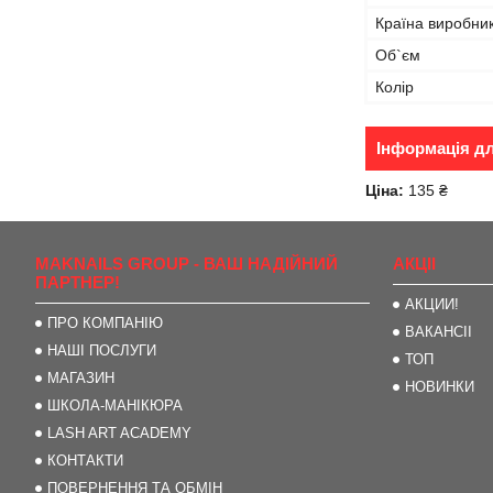
Країна виробни
Об`єм
Колір
Інформація д
Ціна:
135 ₴
MAKNAILS GROUP - ВАШ НАДІЙНИЙ
АКЦІІ
ПАРТНЕР!
АКЦИИ!
ПРО КОМПАНІЮ
ВАКАНСІІ
НАШІ ПОСЛУГИ
ТОП
МАГАЗИН
НОВИНКИ
ШКОЛА-МАНІКЮРА
LASH ART ACADEMY
КОНТАКТИ
ПОВЕРНЕННЯ ТА ОБМІН