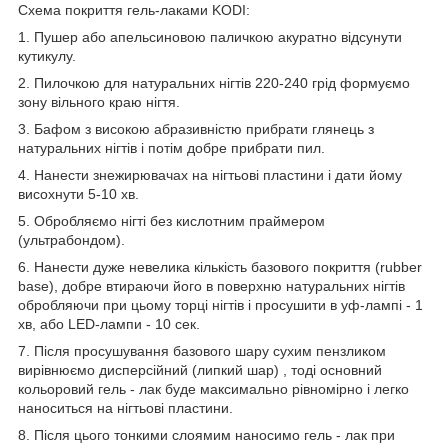
Схема покриття гель-лаками KODI:
1. Пушер або апельсиновою паличкою акуратно відсунути
кутикулу.
2. Пилочкою для натуральних нігтів 220-240 грід формуємо
зону вільного краю нігтя.
3. Бафом з високою абразивністю прибрати глянець з
натуральних нігтів і потім добре прибрати пил.
4. Нанести знежирювачах на нігтьові пластини і дати йому
висохнути 5-10 хв.
5. Обробляємо нігті без кислотним праймером
(ультрабондом).
6. Нанести дуже невелика кількість базового покриття (rubber
base), добре втираючи його в поверхню натуральних нігтів
обробляючи при цьому торці нігтів і просушити в уф-лампі - 1
хв, або LED-лампи - 10 сек.
7. Після просушування базового шару сухим пензликом
вирівнюємо дисперсійний (липкий шар) , тоді основний
кольоровий гель - лак буде максимально рівномірно і легко
наноситься на нігтьові пластини.
8. Після цього тонкими слоямим наносимо гель - лак при