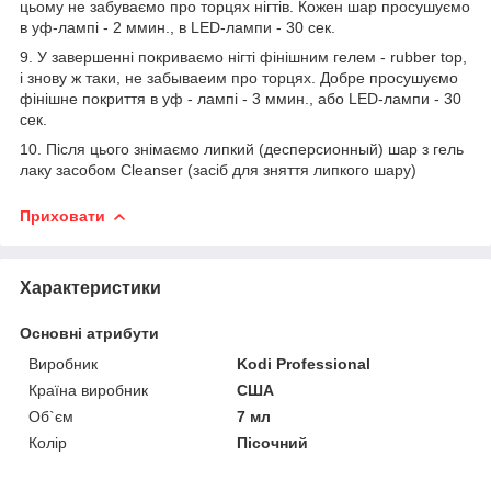
цьому не забуваємо про торцях нігтів. Кожен шар просушуємо
в уф-лампі - 2 ммин., в LED-лампи - 30 сек.
9. У завершенні покриваємо нігті фінішним гелем - rubber top,
і знову ж таки, не забываеим про торцях. Добре просушуємо
фінішне покриття в уф - лампі - 3 ммин., або LED-лампи - 30
сек.
10. Після цього знімаємо липкий (десперсионный) шар з гель
лаку засобом Cleanser (засіб для зняття липкого шару)
Приховати
Характеристики
Основні атрибути
Виробник
Kodi Professional
Країна виробник
США
Об`єм
7 мл
Колір
Пісочний