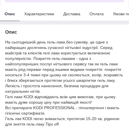
Опис
Характеристики
Доставка
Оплата
Умови п
Опис
На сьогоднішній день гель-лаки,без сумніву, це одне з
найкращих досягнень сучасної нігтьової індустрії. Серед
майстрів та клієнтів гелі лаки користуються величезною
популярністю. Покриття гель-лаками - одна з
найпопулярніших послуг нігтьового сервісу так як гель лаки
мають ряд переваг перед іншими видами покриття: покриття
носиться 3-4 тижні при цьому не сколюється, колір, яскравість
і блиск зберігаються протягом усього шкарпетки гель лаку.
Легкість і простота нанесення, безпека процедури для
натуральних нігтів.
Гелі лаки KODI відповідають всім цим вимогам, при цьому
мають дуже хорошу ціну при найвищій якості!
Всі препарати KODI PROFESSIONAL - гіпоалергенні і мають
гігієнічні сертифікати.
Гель лак KODI легко знімається, протягом 15-20 хв, рідиною
для зняття гель-лаку Tips off.