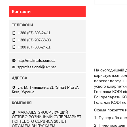
Контакти
+380 (67) 303-24-11
+380 (67) 907-58-03
+380 (67) 303-24-11
http://maknails.com.ua
spprofessional@ukr.net
На сьогоднішній д
користуються вел
переваг перед ін
усього шкарпетки 
ул. М. Тимошенка 21 "Smart Plaza",
Гелі лаки KODI в
Київ, Україна
Всі препарати KO
Гель лак KODI лег
Схема покриття г
MAKNAILS GROUP ЛУЧШИЙ
ОПТОВО РОЗНИЧНЫЙ СУПЕРМАРКЕТ
1. Пушер або апе
НОГТЕВОГО СЕРВИСА 20 ЛЕТ
2. Пилочкою для н
ОБУЧАЕМ ВЫПУСКАЕМ