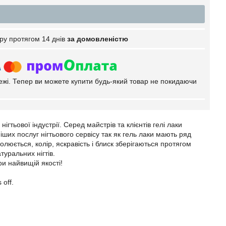
ру протягом 14 днів
за домовленістю
тежі. Тепер ви можете купити будь-який товар не покидаючи
гтьової індустрії. Серед майстрів та клієнтів гелі лаки
их послуг нігтьового сервісу так як гель лаки мають ряд
люється, колір, яскравість і блиск зберігаються протягом
туральних нігтів.
и найвищій якості!
 off.