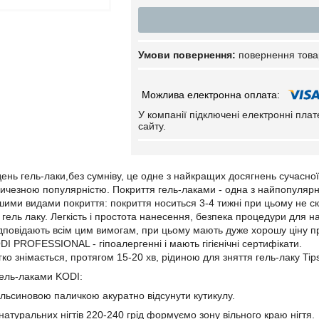
повернення това
У компанії підключені електронні пла
сайту.
ень гель-лаки,без сумніву, це одне з найкращих досягнень сучасної ні
ичезною популярністю. Покриття гель-лаками - одна з найпопулярніш
шими видами покриття: покриття носиться 3-4 тижні при цьому не ско
гель лаку. Легкість і простота нанесення, безпека процедури для на
ідповідають всім цим вимогам, при цьому мають дуже хорошу ціну пр
DI PROFESSIONAL - гіпоалергенні і мають гігієнічні сертифікати.
ко знімається, протягом 15-20 хв, рідиною для зняття гель-лаку Tips
ель-лаками KODI:
льсиновою паличкою акуратно відсунути кутикулу.
атуральних нігтів 220-240 грід формуємо зону вільного краю нігтя.