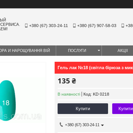
НЫЙ
 СЕРВИСА.
+380 (67) 303-24-11
+380 (67) 907-58-03
+38
АЕМ!
ЮРА И НАРОЩУВАННЯ ВІЙ
ПОСЛУГИ
АКЦІІ
Гель лак №18 (світла бірюза з ми
135 ₴
В наявності
Код:
KD 0218
Купити
Купити
+380 (67) 303-24-11