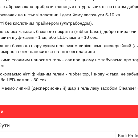
ою абразивністю прибрати глянець з натуральних нігтів і потім добр
ювачах на нігтьові пластини і дати йому висохнути 5-10 хв.
гті без кислотним праймером (ультрабондом).
невелика кількість базового покриття (rubber base), добре втираюч
осушити в уф-лампі - 1 хв, або LED-лампи - 10 сек.
вання базового шару сухим пензликом вирівнюємо дисперсійний (лип
мірно і легко наноситься на нігтьові пластини.
онкими слоямим наносимо гель - лак при цьому не забуваємо про тор
ек.
окриваємо нігті фінішним гелем - rubber top, і знову ж таки, не з
або LED-лампи - 30 сек.
знімаємо липкий (десперсионный) шар з гель лаку засобом Cleanser 
ки
бути
Kodi Profe