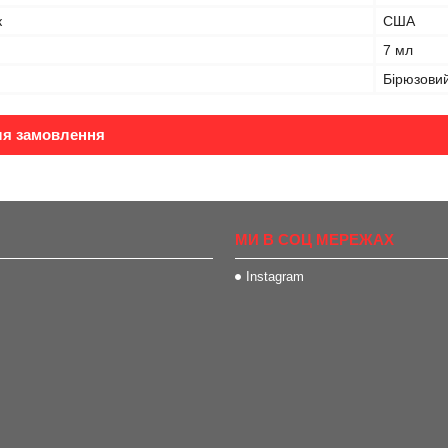
к
США
7 мл
Бірюзови
ля замовлення
МИ В СОЦ МЕРЕЖАХ
Instagram