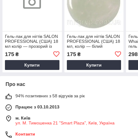
Гель-лак для нігтів SALON
Гель-лак для нігтів SALON
Гель
PROFESSIONAL (CША) 18
PROFESSIONAL (CША) 18
Whai
мл колір — прозорий із
мл, колір — білий
гель
діамантовою іскоркою
перламутр
175
175
298
₴
₴
Купити
Купити
Про нас
94% позитивних з 58 відгуків за рік
Працює з 03.10.2013
м. Київ
ул. М. Тимошенка 21 "Smart Plaza", Київ, Україна
Контакти