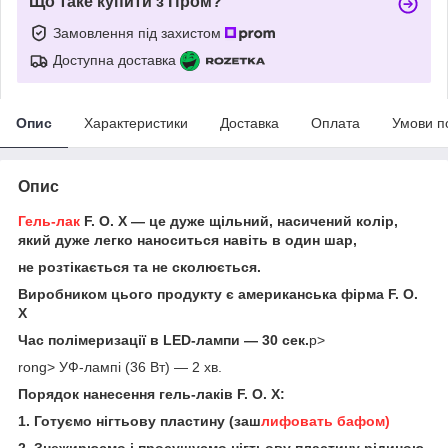
Що таке купити з Пром?
Замовлення під захистом
Доступна доставка
Опис
Характеристики
Доставка
Оплата
Умови п
Опис
Гель-лак
F. O. X ― це дуже щільний, насичений колір,
який дуже легко наноситься навіть в один шар,
не розтікається та не сколюється.
Виробником цього продукту є американська фірма F. O.
X
Час полімеризації в LED-лампи ― 30 сек.
p>
rong> УФ-лампі (36 Вт) ― 2 хв.
Порядок нанесення гель-лаків F. O. X:
1. Готуємо нігтьову пластину (заш
лифовать бафом)
2. Знежирюємо і просушуємо нігтьову пластину рідиною