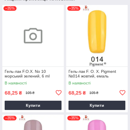
–35%
–35%
Гель-лак F.O.X. No 10
Гель-лак F. O. X. Pigment
морський зелений, 6 ml
№014 жовтий, емаль
В наявності
В наявності
68,25
68,25
₴
₴
105 ₴
105 ₴
Купити
Купити
–35%
–35%