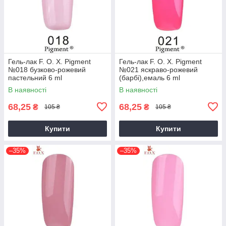
Гель-лак F. O. X. Pigment
Гель-лак F. O. X. Pigment
№018 бузково-рожевий
№021 яскраво-рожевий
пастельний 6 ml
(барбі),емаль 6 ml
В наявності
В наявності
68,25
68,25
₴
₴
105 ₴
105 ₴
Купити
Купити
–35%
–35%