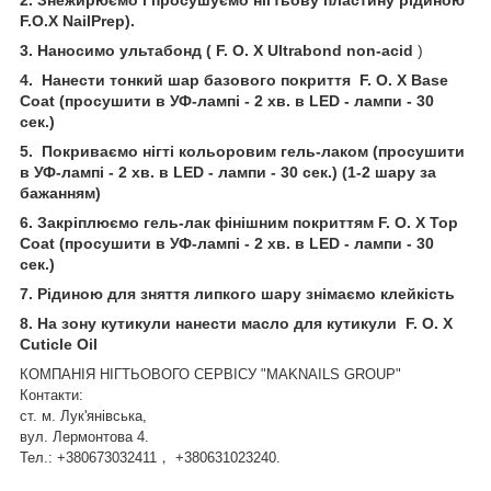
F
.
O
.
X
Nail
Prep)
.
3. Наносимо ультабонд (
F. O. X Ultrabond non-acid
)
4.
Нанести тонкий шар базового покриття
F. O. X Base
Coat
(просушити в УФ-лампі - 2 хв. в LED - лампи - 30
сек.)
5.
Покриваємо нігті кольоровим гель-лаком (просушити
в УФ-лампі - 2 хв. в LED - лампи - 30 сек.) (1-2 шару за
бажанням)
6. Закріплюємо
гель-лак фінішним покриттям F. O. X Top
Coat (просушити в УФ-лампі - 2 хв. в LED - лампи - 30
сек.)
7.
Рідиною для зняття липкого шару знімаємо клейкість
8.
На зону кутикули нанести масло для кутикули
F. O. X
Cuticle Oil
КОМПАНІЯ НІГТЬОВОГО СЕРВІСУ "MAKNAILS GROUP"
Контакти:
ст. м. Лук'янівська,
вул. Лермонтова 4.
Тел.: +380673032411， +380631023240.