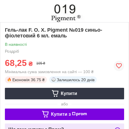
Гель-лак F. O. X. Pigment №019 синьо-
фіолетовий 6 мл. емаль
В наявності
Роздріб
68,25
₴
105 ₴
Мінімальна сума замовлення на сайті — 100 ₴
Економія
36.75 ₴
Залишилось
20 днів
Купити
або
Купити з