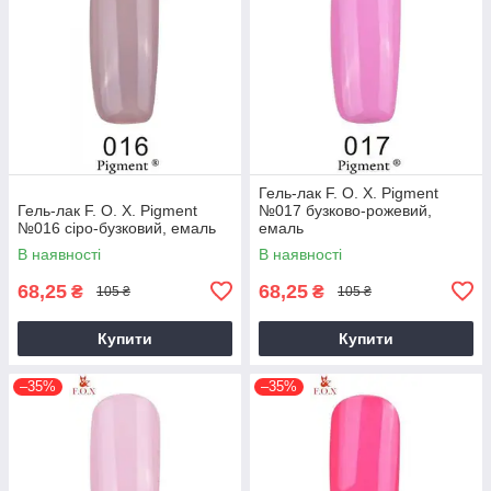
Гель-лак F. O. X. Pigment
Гель-лак F. O. X. Pigment
№017 бузково-рожевий,
№016 сіро-бузковий, емаль
емаль
В наявності
В наявності
68,25
68,25
₴
₴
105 ₴
105 ₴
Купити
Купити
–35%
–35%