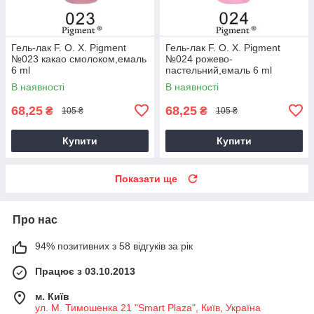
Гель-лак F. O. X. Pigment
Гель-лак F. O. X. Pigment
№023 какао смолоком,емаль
№024 рожево-
6 ml
пастельний,емаль 6 ml
В наявності
В наявності
68,25
68,25
₴
₴
105 ₴
105 ₴
Купити
Купити
Показати ще
Про нас
94% позитивних з 58 відгуків за рік
Працює з 03.10.2013
м. Київ
ул. М. Тимошенка 21 "Smart Plaza", Київ, Україна