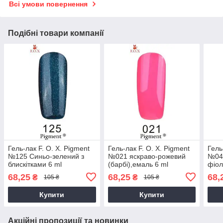
Всі умови повернення
Подібні товари компанії
Гель-лак F. O. X. Pigment
Гель-лак F. O. X. Pigment
Гель
№125 Синьо-зелений з
№021 яскраво-рожевий
№04
блискітками 6 ml
(барбі),емаль 6 ml
фіол
68,25
68,25
68,
₴
₴
105 ₴
105 ₴
Купити
Купити
Акційні пропозиції та новинки