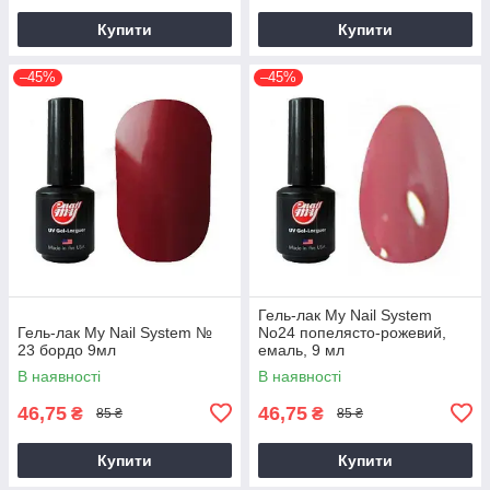
Купити
Купити
–45%
–45%
Гель-лак My Nail System
Гель-лак My Nail System №
No24 попелясто-рожевий,
23 бордо 9мл
емаль, 9 мл
В наявності
В наявності
46,75
46,75
₴
₴
85 ₴
85 ₴
Купити
Купити