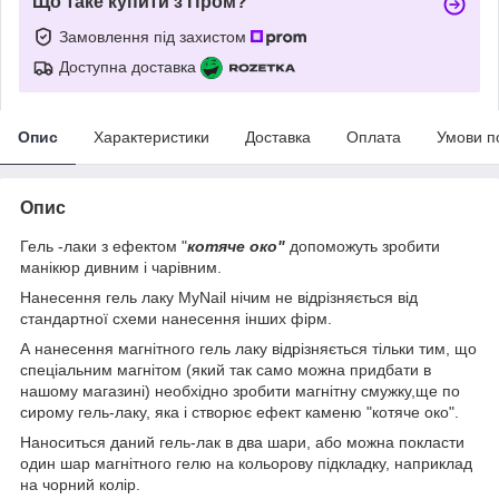
Що таке купити з Пром?
Замовлення під захистом
Доступна доставка
Опис
Характеристики
Доставка
Оплата
Умови п
Опис
Гель -лаки з ефектом "
котяче око"
допоможуть зробити
манікюр дивним і чарівним.
Нанесення гель лаку MyNail нічим не відрізняється від
стандартної схеми нанесення інших фірм.
А нанесення магнітного гель лаку відрізняється тільки тим, що
спеціальним магнітом (який так само можна придбати в
нашому магазині) необхідно зробити магнітну смужку,ще по
сирому гель-лаку, яка і створює ефект каменю "котяче око".
Наноситься даний гель-лак в два шари, або можна покласти
один шар магнітного гелю на кольорову підкладку, наприклад
на чорний колір.