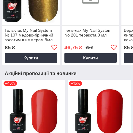
Гель-лак My Nail System
Гель-лак My Nail System
Верх
№ 107 медово-гірчичний
No 201 теракота 9 мл
липк
золотим шиммером 9мл
лако
85
46,75
85
₴
₴
85 ₴
Купити
Купити
Акційні пропозиції та новинки
–45%
–45%