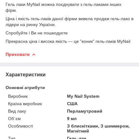
Гель лаки MyNail можна поєднувати з гель-лаками інших
фірм.
Ціна і якість гель-лаків даної фірми вивела продаж гель-лако в
лідери на ринку України.
Спробуйте і Ви не пошкодуєте
Прекрасна ціна і висока якість ― це "коник" гель-лаків MyNail
Приховати
Характеристики
Основні атрибути
Виробник
My Nail System
Країна виробник
США
Вид лаку
Перламутровий
Об`єм
9 мл
Особливості
З блискітками, З шиммером,
Магнітний
Тип
Гель-лак