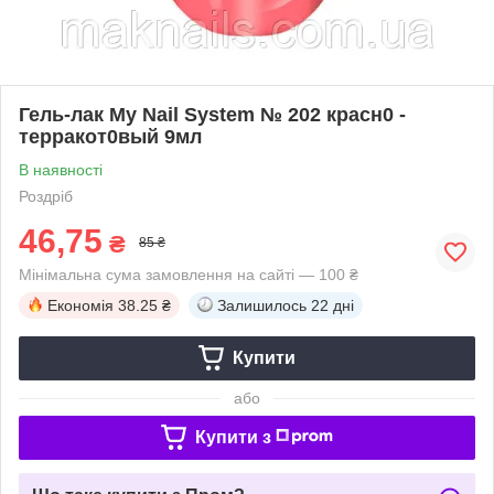
Гель-лак My Nail System № 202 красн0 -
терракот0вый 9мл
В наявності
Роздріб
46,75
₴
85 ₴
Мінімальна сума замовлення на сайті — 100 ₴
Економія
38.25 ₴
Залишилось
22 дні
Купити
або
Купити з