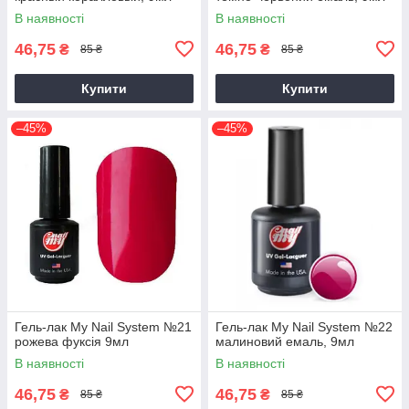
В наявності
В наявності
46,75
46,75
₴
₴
85 ₴
85 ₴
Купити
Купити
–45%
–45%
Гель-лак My Nail System №21
Гель-лак My Nail System №22
рожева фуксія 9мл
малиновий емаль, 9мл
В наявності
В наявності
46,75
46,75
₴
₴
85 ₴
85 ₴