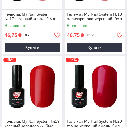
Гель-лак My Nail System
Гель-лак My Nail System №18
No17 яскравий корал, 9 мл
аллизариново-червоний, 9мл
В наявності
В наявності
46,75
46,75
₴
₴
85 ₴
85 ₴
Купити
Купити
–45%
–45%
Гель-лак My Nail System №19
Гель-лак My Nail System №20
красный коралловый, 9мл
темно-червоний емаль, 9мл