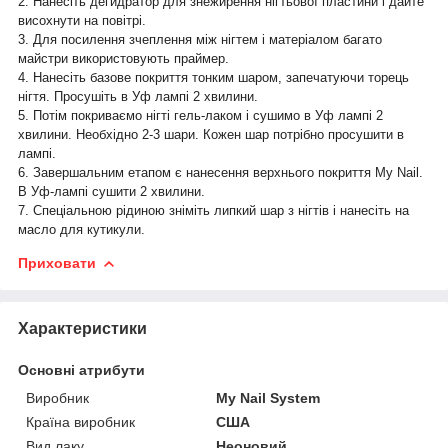
2. Нанесіть дегидратор для знежирення нігтьової пластини і дайте
висохнути на повітрі.
3. Для посилення зчеплення між нігтем і матеріалом багато
майстри використовують праймер.
4. Нанесіть базове покриття тонким шаром, запечатуючи торець
нігтя. Просушіть в Уф лампі 2 хвилини.
5. Потім покриваємо нігті гель-лаком і сушимо в Уф лампі 2
хвилини. Необхідно 2-3 шари. Кожен шар потрібно просушити в
лампі.
6. Завершальним етапом є нанесення верхнього покриття My Nail.
В Уф-лампі сушити 2 хвилини.
7. Спеціальною рідиною зніміть липкий шар з нігтів і нанесіть на
масло для кутикули.
Приховати
Характеристики
Основні атрибути
Виробник
My Nail System
Країна виробник
США
Вид лаку
Неоновий