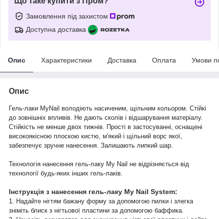
Що таке купити з Пром?
Замовлення під захистом
Доступна доставка
Опис
Характеристики
Доставка
Оплата
Умови п
Опис
Гель-лаки MyNail володіють насиченим, щільним кольором. Стійкі
до зовнішніх впливів. Не дають сколів і відшарування матеріалу.
Стійкість не менше двох тижнів. Прості в застосуванні, оснащені
високоякісною плоскою кистю, м'який і щільний ворс якої,
забезпечує зручне нанесення. Залишають липкий шар.
Технологія нанесення гель-лаку My Nail не відрізняється від
технології будь-яких інших гель-лаків.
Інструкція з нанесення гель-лаку My Nail System:
1. Надайте нігтям бажану форму за допомогою пилки і злегка
зніміть блиск з нігтьової пластини за допомогою баффика.