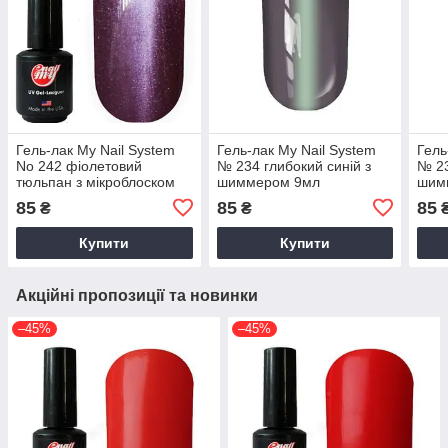
Гель-лак My Nail System
Гель-лак My Nail System
Гель
No 242 фіолетовий
№ 234 глибокий синій з
№ 23
тюльпан з мікроблоском
шиммером 9мл
шим
КОШАЧИЙ ГЛАЗ 9 мл
9мл
85
85
85
₴
₴
Купити
Купити
Акційні пропозиції та новинки
–45%
–45%