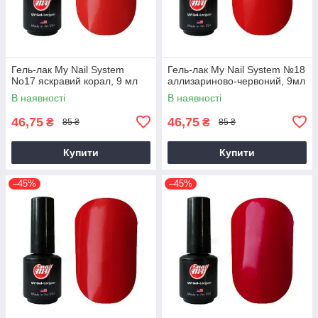
Гель-лак My Nail System
Гель-лак My Nail System №18
No17 яскравий корал, 9 мл
аллизариново-червоний, 9мл
В наявності
В наявності
46,75
46,75
₴
₴
85 ₴
85 ₴
Купити
Купити
–45%
–45%