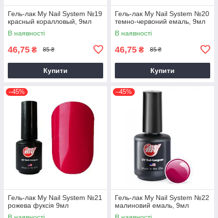
Гель-лак My Nail System №19
Гель-лак My Nail System №20
красный коралловый, 9мл
темно-червоний емаль, 9мл
В наявності
В наявності
46,75
46,75
₴
₴
85 ₴
85 ₴
Купити
Купити
–45%
–45%
Гель-лак My Nail System №21
Гель-лак My Nail System №22
рожева фуксія 9мл
малиновий емаль, 9мл
В наявності
В наявності