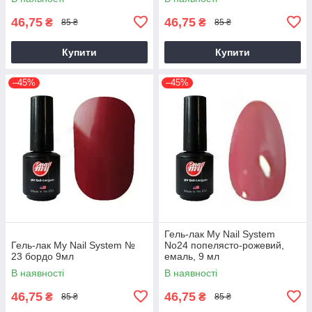
46,75
46,75
₴
₴
85 ₴
85 ₴
Купити
Купити
–45%
–45%
Гель-лак My Nail System
Гель-лак My Nail System №
No24 попелясто-рожевий,
23 бордо 9мл
емаль, 9 мл
В наявності
В наявності
46,75
46,75
₴
₴
85 ₴
85 ₴