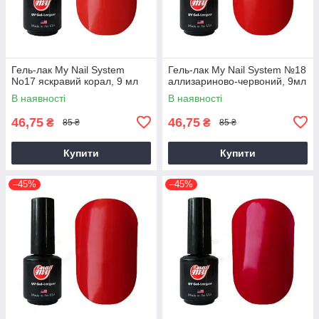
Гель-лак My Nail System
Гель-лак My Nail System №18
No17 яскравий корал, 9 мл
аллизариново-червоний, 9мл
В наявності
В наявності
46,75
46,75
₴
₴
85 ₴
85 ₴
Купити
Купити
–45%
–45%