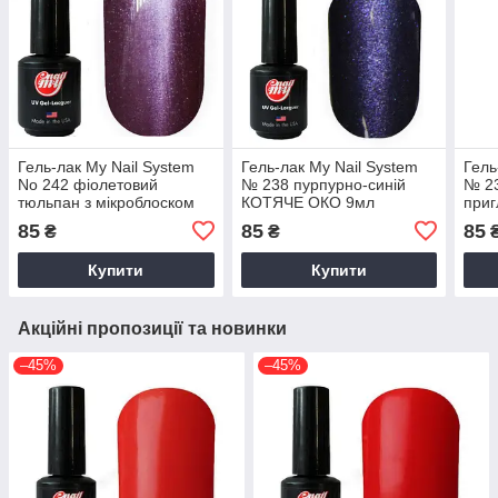
Гель-лак My Nail System
Гель-лак My Nail System
Гель
No 242 фіолетовий
№ 238 пурпурно-синій
№ 2
тюльпан з мікроблоском
КОТЯЧЕ ОКО 9мл
при
КОШАЧИЙ ГЛАЗ 9 мл
85
85
85
₴
₴
Купити
Купити
Акційні пропозиції та новинки
–45%
–45%