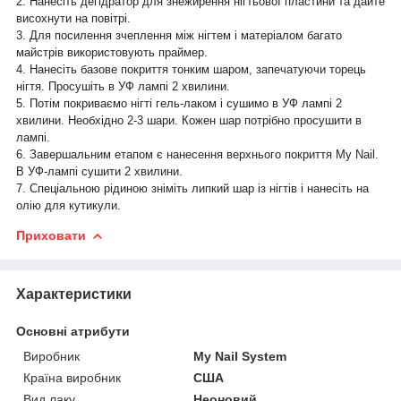
2. Нанесіть дегідратор для знежирення нігтьової пластини та дайте
висохнути на повітрі.
3. Для посилення зчеплення між нігтем і матеріалом багато
майстрів використовують праймер.
4. Нанесіть базове покриття тонким шаром, запечатуючи торець
нігтя. Просушіть в УФ лампі 2 хвилини.
5. Потім покриваємо нігті гель-лаком і сушимо в УФ лампі 2
хвилини. Необхідно 2-3 шари. Кожен шар потрібно просушити в
лампі.
6. Завершальним етапом є нанесення верхнього покриття My Nail.
В УФ-лампі сушити 2 хвилини.
7. Спеціальною рідиною зніміть липкий шар із нігтів і нанесіть на
олію для кутикули.
Приховати
Характеристики
Основні атрибути
Виробник
My Nail System
Країна виробник
США
Вид лаку
Неоновий