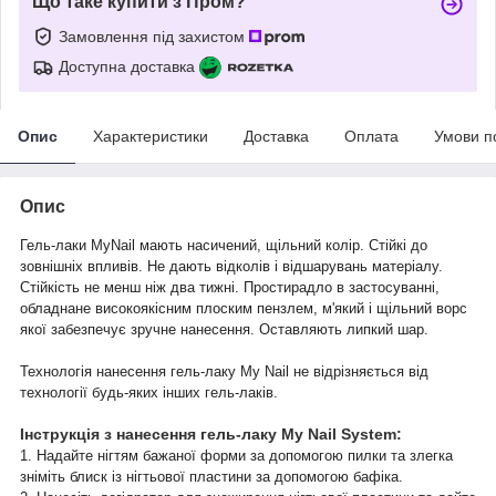
Що таке купити з Пром?
Замовлення під захистом
Доступна доставка
Опис
Характеристики
Доставка
Оплата
Умови п
Опис
Гель-лаки MyNail мають насичений, щільний колір. Стійкі до
зовнішніх впливів. Не дають відколів і відшарувань матеріалу.
Стійкість не менш ніж два тижні. Простирадло в застосуванні,
обладнане високоякісним плоским пензлем, м'який і щільний ворс
якої забезпечує зручне нанесення. Оставляють липкий шар.
Технологія нанесення гель-лаку My Nail не відрізняється від
технології будь-яких інших гель-лаків.
Інструкція з нанесення гель-лаку My Nail System:
1. Надайте нігтям бажаної форми за допомогою пилки та злегка
зніміть блиск із нігтьової пластини за допомогою бафіка.