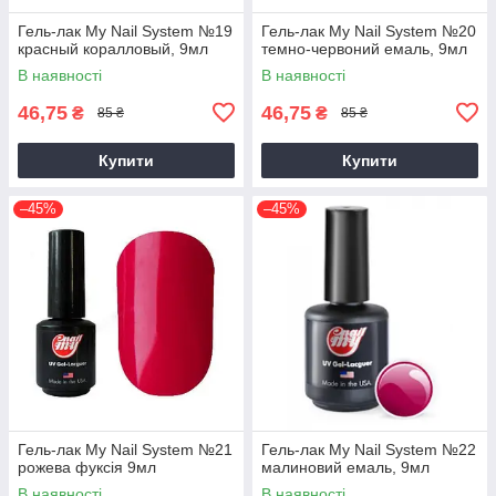
Гель-лак My Nail System №19
Гель-лак My Nail System №20
красный коралловый, 9мл
темно-червоний емаль, 9мл
В наявності
В наявності
46,75
46,75
₴
₴
85 ₴
85 ₴
Купити
Купити
–45%
–45%
Гель-лак My Nail System №21
Гель-лак My Nail System №22
рожева фуксія 9мл
малиновий емаль, 9мл
В наявності
В наявності