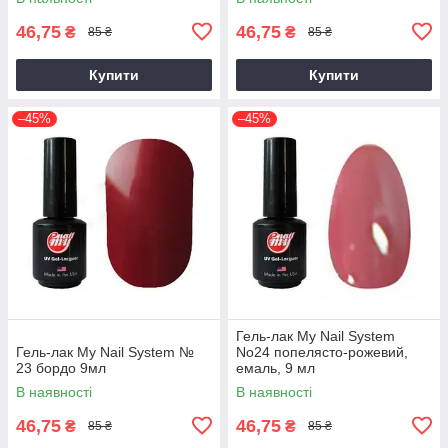
46,75
46,75
₴
₴
85 ₴
85 ₴
Купити
Купити
–45%
–45%
Гель-лак My Nail System
Гель-лак My Nail System №
No24 попелясто-рожевий,
23 бордо 9мл
емаль, 9 мл
В наявності
В наявності
46,75
46,75
₴
₴
85 ₴
85 ₴