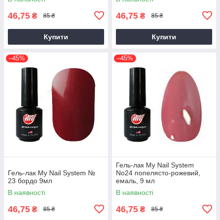
46,75
46,75
₴
₴
85 ₴
85 ₴
Купити
Купити
–45%
–45%
Гель-лак My Nail System
Гель-лак My Nail System №
No24 попелясто-рожевий,
23 бордо 9мл
емаль, 9 мл
В наявності
В наявності
46,75
46,75
₴
₴
85 ₴
85 ₴