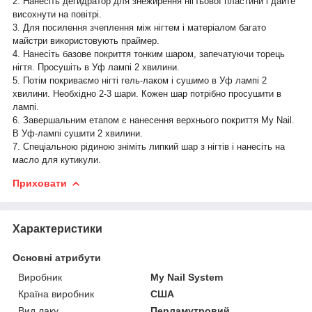
2. Нанесіть дегидратор для знежирення нігтьової пластини і дайте
висохнути на повітрі.
3. Для посилення зчеплення між нігтем і матеріалом багато
майстри використовують праймер.
4. Нанесіть базове покриття тонким шаром, запечатуючи торець
нігтя. Просушіть в Уф лампі 2 хвилини.
5. Потім покриваємо нігті гель-лаком і сушимо в Уф лампі 2
хвилини. Необхідно 2-3 шари. Кожен шар потрібно просушити в
лампі.
6. Завершальним етапом є нанесення верхнього покриття My Nail.
В Уф-лампі сушити 2 хвилини.
7. Спеціальною рідиною зніміть липкий шар з нігтів і нанесіть на
масло для кутикули.
Приховати
Характеристики
Основні атрибути
Виробник
My Nail System
Країна виробник
США
Вид лаку
Перламутровий