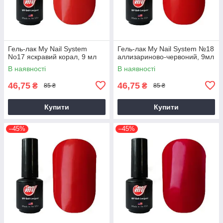
Гель-лак My Nail System
Гель-лак My Nail System №18
No17 яскравий корал, 9 мл
аллизариново-червоний, 9мл
В наявності
В наявності
46,75
46,75
₴
₴
85 ₴
85 ₴
Купити
Купити
–45%
–45%