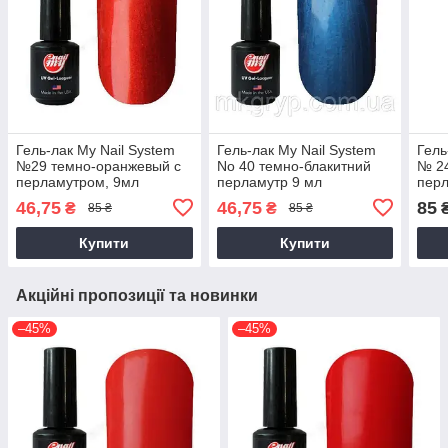
Гель-лак My Nail System
Гель-лак My Nail System
Гель
№29 темно-оранжевый с
No 40 темно-блакитний
№ 24
перламутром, 9мл
перламутр 9 мл
пер
9мл
46,75
46,75
85
₴
₴
85 ₴
85 ₴
Купити
Купити
Акційні пропозиції та новинки
–45%
–45%