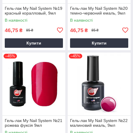
Гель-лак My Nail System №19
Гель-лак My Nail System №20
красный коралловый, 9мл
темно-червоний емаль, 9мл
В наявності
В наявності
46,75
46,75
₴
₴
85 ₴
85 ₴
Купити
Купити
–45%
–45%
Гель-лак My Nail System №21
Гель-лак My Nail System №22
рожева фуксія 9мл
малиновий емаль, 9мл
В наявності
В наявності