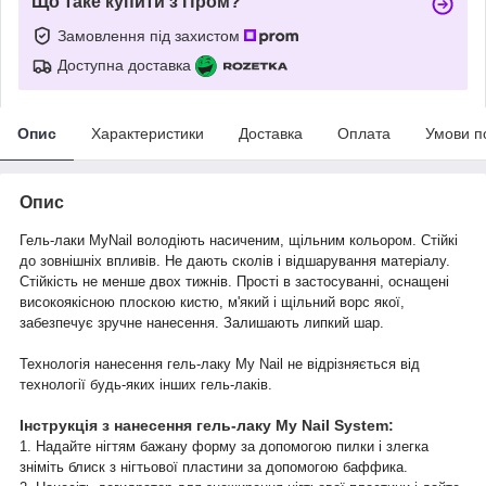
Що таке купити з Пром?
Замовлення під захистом
Доступна доставка
Опис
Характеристики
Доставка
Оплата
Умови п
Опис
Гель-лаки MyNail володіють насиченим, щільним кольором. Стійкі
до зовнішніх впливів. Не дають сколів і відшарування матеріалу.
Стійкість не менше двох тижнів. Прості в застосуванні, оснащені
високоякісною плоскою кистю, м'який і щільний ворс якої,
забезпечує зручне нанесення. Залишають липкий шар.
Технологія нанесення гель-лаку My Nail не відрізняється від
технології будь-яких інших гель-лаків.
Інструкція з нанесення гель-лаку My Nail System:
1. Надайте нігтям бажану форму за допомогою пилки і злегка
зніміть блиск з нігтьової пластини за допомогою баффика.