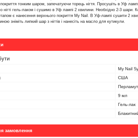
 покриття тонким шаром, запечатуючи торець нігтя. Просушіть в Уф ламп
о нігті гель-лаком і сушимо в Уф лампі 2 хвилини. Необхідно 2-3 шари. 
тапом є нанесення верхнього покриття My Nail. В Уф-лампі сушити 2 хви
иною зніміть липкий шар з нігтів і нанесіть на масло для кутикули.
ки
бути
My Nail S
к
США
Перламут
9 мл
Гель-лак
Блакитни
ля замовлення