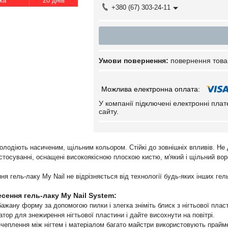
20 днів
+380 (67) 303-24-11
повернення това
У компанії підключені електронні пла
сайту.
олодіють насиченим, щільним кольором. Стійкі до зовнішніх впливів. Не 
астосуванні, оснащені високоякісною плоскою кистю, м'який і щільний во
ня гель-лаку My Nail не відрізняється від технології будь-яких інших гель
есення гель-лаку My Nail System:
бажану форму за допомогою пилки і злегка зніміть блиск з нігтьової пл
атор для знежирення нігтьової пластини і дайте висохнути на повітрі.
зчеплення між нігтем і матеріалом багато майстри використовують прайм