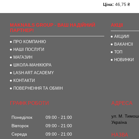
Ціна:
46,75 ₴
MAKNAILS GROUP - ВАШ НАДІЙНИЙ
АКЦІІ
ПАРТНЕР!
АКЦИИ!
ПРО КОМПАНІЮ
ВАКАНСІІ
НАШІ ПОСЛУГИ
ТОП
МАГАЗИН
НОВИНКИ
ШКОЛА-МАНІКЮРА
LASH ART ACADEMY
КОНТАКТИ
ПОВЕРНЕННЯ ТА ОБМІН
ГРАФІК РОБОТИ
ул. М. Тимоше
Понеділок
09:00
21:00
Україна
Вівторок
09:00
21:00
Середа
09:00
21:00