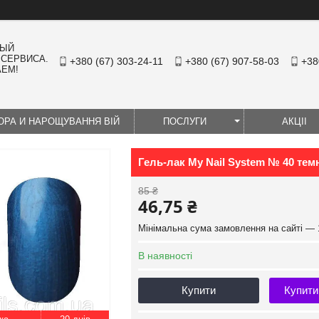
НЫЙ
 СЕРВИСА.
+380 (67) 303-24-11
+380 (67) 907-58-03
+38
АЕМ!
ЮРА И НАРОЩУВАННЯ ВІЙ
ПОСЛУГИ
АКЦІІ
Гель-лак My Nail System № 40 те
85 ₴
46,75 ₴
Мінімальна сума замовлення на сайті — 
В наявності
Купити
Купити