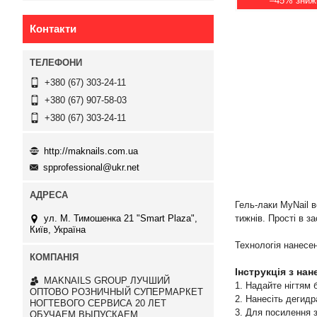
–45%
Контакти
+380 (67) 303-24-11
+380 (67) 907-58-03
+380 (67) 303-24-11
http://maknails.com.ua
spprofessional@ukr.net
Гель-лаки MyNail в
тижнів. Прості в з
ул. М. Тимошенка 21 "Smart Plaza",
Київ, Україна
Технологія нанесен
Інструкція з нан
MAKNAILS GROUP ЛУЧШИЙ
1. Надайте нігтям 
ОПТОВО РОЗНИЧНЫЙ СУПЕРМАРКЕТ
2. Нанесіть дегидр
НОГТЕВОГО СЕРВИСА 20 ЛЕТ
3. Для посилення 
ОБУЧАЕМ ВЫПУСКАЕМ