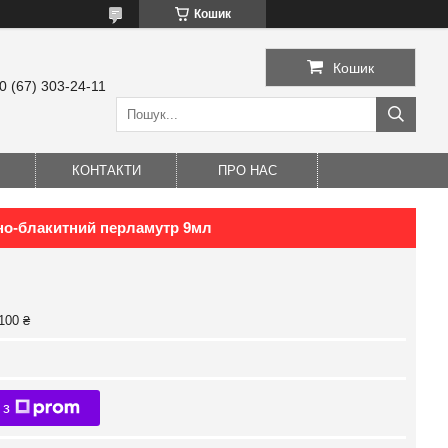
Кошик
Кошик
0 (67) 303-24-11
КОНТАКТИ
ПРО НАС
мно-блакитний перламутр 9мл
100 ₴
 з