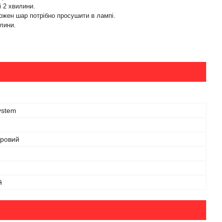
і 2 хвилини.
Кожен шар потрібно просушити в лампі.
лини.
ystem
ровий
й