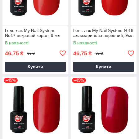
Гель-лак My Nail System
Гель-лак My Nail System №18
No17 яскравий корал, 9 мл
аллизариново-червоний, 9мл
В наявності
В наявності
46,75
46,75
₴
₴
85 ₴
85 ₴
Купити
Купити
–45%
–45%