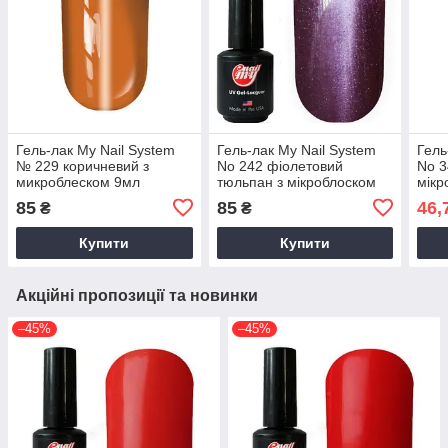
Гель-лак My Nail System
Гель-лак My Nail System
Гель
№ 229 коричневий з
No 242 фіолетовий
No 3
микроблеском 9мл
тюльпан з мікроблоском
мікр
КОШАЧИЙ ГЛАЗ 9 мл
85
85
46,
₴
₴
Купити
Купити
Акційні пропозиції та новинки
–45%
–45%