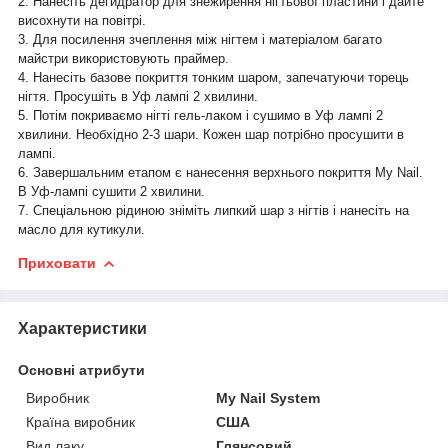
2. Нанесіть дегидратор для знежирення нігтьової пластини і дайте
висохнути на повітрі.
3. Для посилення зчеплення між нігтем і матеріалом багато
майстри використовують праймер.
4. Нанесіть базове покриття тонким шаром, запечатуючи торець
нігтя. Просушіть в Уф лампі 2 хвилини.
5. Потім покриваємо нігті гель-лаком і сушимо в Уф лампі 2
хвилини. Необхідно 2-3 шари. Кожен шар потрібно просушити в
лампі.
6. Завершальним етапом є нанесення верхнього покриття My Nail.
В Уф-лампі сушити 2 хвилини.
7. Спеціальною рідиною зніміть липкий шар з нігтів і нанесіть на
масло для кутикули.
Приховати
Характеристики
Основні атрибути
Виробник
My Nail System
Країна виробник
США
Вид лаку
Глянсовий