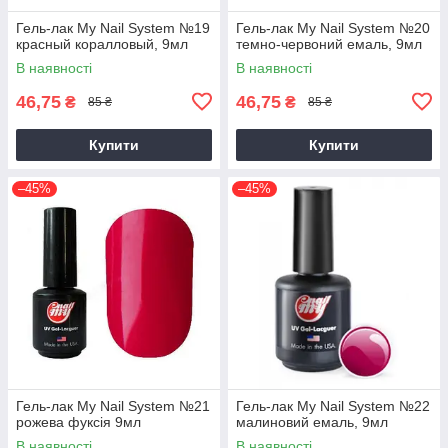
Гель-лак My Nail System №19
Гель-лак My Nail System №20
красный коралловый, 9мл
темно-червоний емаль, 9мл
В наявності
В наявності
46,75
46,75
₴
₴
85 ₴
85 ₴
Купити
Купити
–45%
–45%
Гель-лак My Nail System №21
Гель-лак My Nail System №22
рожева фуксія 9мл
малиновий емаль, 9мл
В наявності
В наявності