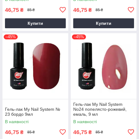
46,75
46,75
₴
₴
85 ₴
85 ₴
Купити
Купити
–45%
–45%
Гель-лак My Nail System
Гель-лак My Nail System №
No24 попелясто-рожевий,
23 бордо 9мл
емаль, 9 мл
В наявності
В наявності
46,75
46,75
₴
₴
85 ₴
85 ₴