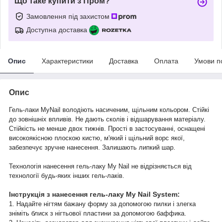
Що таке купити з Пром?
Замовлення під захистом
Доступна доставка
Опис
Характеристики
Доставка
Оплата
Умови п
Опис
Гель-лаки MyNail володіють насиченим, щільним кольором. Стійкі
до зовнішніх впливів. Не дають сколів і відшарування матеріалу.
Стійкість не менше двох тижнів. Прості в застосуванні, оснащені
високоякісною плоскою кистю, м'який і щільний ворс якої,
забезпечує зручне нанесення. Залишають липкий шар.
Технологія нанесення гель-лаку My Nail не відрізняється від
технології будь-яких інших гель-лаків.
Інструкція з нанесення гель-лаку My Nail System:
1. Надайте нігтям бажану форму за допомогою пилки і злегка
зніміть блиск з нігтьової пластини за допомогою баффика.