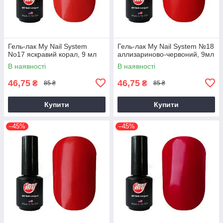
Гель-лак My Nail System
Гель-лак My Nail System №18
No17 яскравий корал, 9 мл
аллизариново-червоний, 9мл
В наявності
В наявності
46,75
46,75
₴
₴
85 ₴
85 ₴
Купити
Купити
–45%
–45%