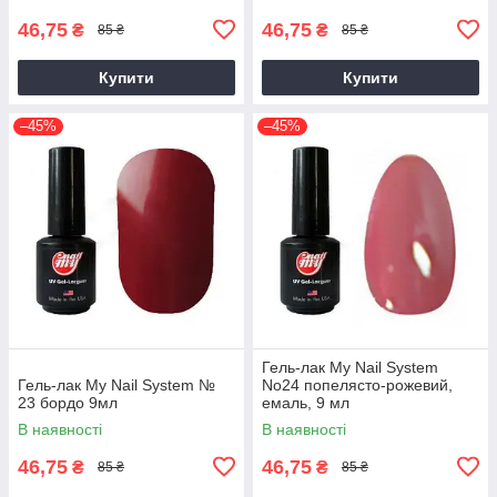
46,75
46,75
₴
₴
85 ₴
85 ₴
Купити
Купити
–45%
–45%
Гель-лак My Nail System
Гель-лак My Nail System №
No24 попелясто-рожевий,
23 бордо 9мл
емаль, 9 мл
В наявності
В наявності
46,75
46,75
₴
₴
85 ₴
85 ₴