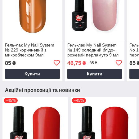
Гель-лак My Nail System
Гель-лак My Nail System
Гель
№ 229 коричневий з
№ 149 холодний блідо-
No 1
микроблеском 9мл
рожевий перламутр 9 мл
перл
85
46,75
85
₴
₴
85 ₴
Купити
Купити
Акційні пропозиції та новинки
–45%
–45%