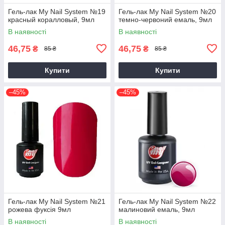
Гель-лак My Nail System №19
Гель-лак My Nail System №20
красный коралловый, 9мл
темно-червоний емаль, 9мл
В наявності
В наявності
46,75
46,75
₴
₴
85 ₴
85 ₴
Купити
Купити
–45%
–45%
Гель-лак My Nail System №21
Гель-лак My Nail System №22
рожева фуксія 9мл
малиновий емаль, 9мл
В наявності
В наявності