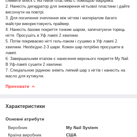
снимите блеск с ногтевой пластины с помощью баффика.
2. Нанесіть дегидратор для знежирення нігтьової пластини і дайте
висохнути на повітрі.
3. Для посилення зчеплення між нігтем і матеріалом багато
майстри використовують праймер.
4. Нанесіть базове покриття тонким шаром, запечатуючи торець
нігтя. Просушіть в Уф лампі 2 хвилини.
5. Потім покриваємо нігті гель-лаком і сушимо в Уф лампі 2
хвилини. Необхідно 2-3 шари. Кожен шар потрібно просушити в
лампі.
6. Завершальним етапом є нанесення верхнього покриття My Nail.
В Уф-лампі сушити 2 хвилини.
7. Спеціальною рідиною зніміть липкий шар з нігтів і нанесіть на
масло для кутикули.
Приховати
Характеристики
Основні атрибути
Виробник
My Nail System
Країна виробник
США