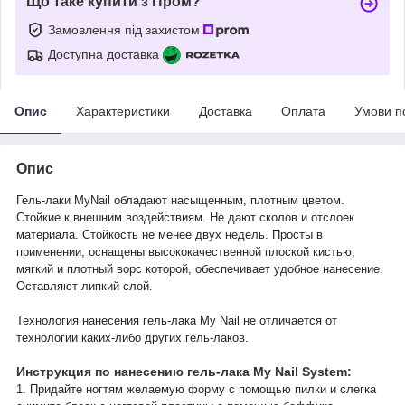
Що таке купити з Пром?
Замовлення під захистом
Доступна доставка
Опис
Характеристики
Доставка
Оплата
Умови п
Опис
Гель-лаки MyNail обладают насыщенным, плотным цветом.
Стойкие к внешним воздействиям. Не дают сколов и отслоек
материала. Стойкость не менее двух недель. Просты в
применении, оснащены высококачественной плоской кистью,
мягкий и плотный ворс которой, обеспечивает удобное нанесение.
Оставляют липкий слой.
Технология нанесения гель-лака My Nail не отличается от
технологии каких-либо других гель-лаков.
Инструкция по нанесению гель-лака My Nail System:
1. Придайте ногтям желаемую форму с помощью пилки и слегка