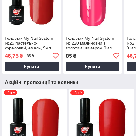
Гель-лак My Nail System
Гель-лак My Nail System
Гель
№25 пастельно-
№ 220 малиновий з
No2,
кораловий, емаль, 9мл
золотим шимером 9мл
9 мл
46,75
85
46,
₴
₴
85 ₴
Купити
Купити
Акційні пропозиції та новинки
–45%
–45%