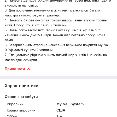
2. Нанесіть дегидратор для знежирення нігтьової пластини і дайте
висохнути на повітрі.
3. Для посилення зчеплення між нігтем і матеріалом багато
майстри використовують праймер.
4. Нанесіть базове покриття тонким шаром, запечатуючи торець
нігтя. Просушіть в Уф лампі 2 хвилини.
5. Потім покриваємо нігті гель-лаком і сушимо в Уф лампі 2
хвилини. Необхідно 2-3 шари. Кожен шар потрібно просушити в
лампі.
6. Завершальним етапом є нанесення верхнього покриття My Nail.
В Уф-лампі сушити 2 хвилини.
7. Спеціальною рідиною зніміть липкий шар з нігтів і нанесіть на
масло для кутикули.
Приховати
Характеристики
Основні атрибути
Виробник
My Nail System
Країна виробник
США
Об`єм
9 мл