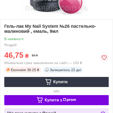
Гель-лак My Nail System №26 пастельно-
малиновий , емаль, 9мл
В наявності
Роздріб
46,75
₴
85 ₴
Мінімальна сума замовлення на сайті — 100 ₴
Економія
38.25 ₴
Залишилось
22 дні
Купити
або
Купити з