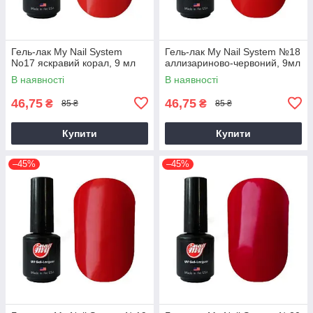
Гель-лак My Nail System
Гель-лак My Nail System №18
No17 яскравий корал, 9 мл
аллизариново-червоний, 9мл
В наявності
В наявності
46,75
46,75
₴
₴
85 ₴
85 ₴
Купити
Купити
–45%
–45%