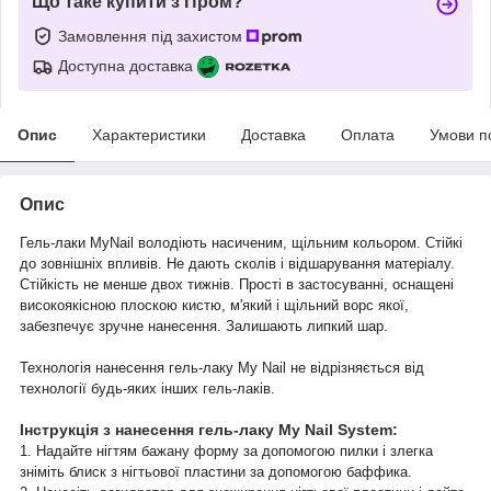
Що таке купити з Пром?
Замовлення під захистом
Доступна доставка
Опис
Характеристики
Доставка
Оплата
Умови п
Опис
Гель-лаки MyNail володіють насиченим, щільним кольором. Стійкі
до зовнішніх впливів. Не дають сколів і відшарування матеріалу.
Стійкість не менше двох тижнів. Прості в застосуванні, оснащені
високоякісною плоскою кистю, м'який і щільний ворс якої,
забезпечує зручне нанесення. Залишають липкий шар.
Технологія нанесення гель-лаку My Nail не відрізняється від
технології будь-яких інших гель-лаків.
Інструкція з нанесення гель-лаку My Nail System:
1. Надайте нігтям бажану форму за допомогою пилки і злегка
зніміть блиск з нігтьової пластини за допомогою баффика.