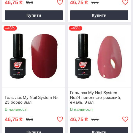
46,75
46,75
₴
₴
85 ₴
85 ₴
Купити
Купити
–45%
–45%
Гель-лак My Nail System
Гель-лак My Nail System №
No24 попелясто-рожевий,
23 бордо 9мл
емаль, 9 мл
В наявності
В наявності
46,75
46,75
₴
₴
85 ₴
85 ₴
Купити
Купити