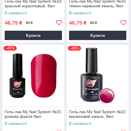
Гель-лак My Nail System №19
Гель-лак My Nail System №20
красный коралловый, 9мл
темно-червоний емаль, 9мл
В наявності
В наявності
46,75
46,75
₴
₴
85 ₴
85 ₴
Купити
Купити
–45%
–45%
Гель-лак My Nail System №21
Гель-лак My Nail System №22
рожева фуксія 9мл
малиновий емаль, 9мл
В наявності
В наявності