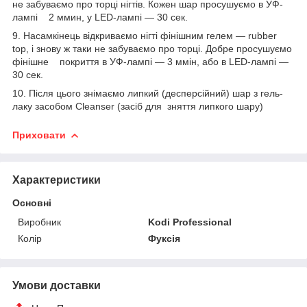
не забуваємо про торці нігтів. Кожен шар просушуємо в УФ-
лампі 2 ммин, у LED-лампі — 30 сек.
9. Насамкінець відкриваємо нігті фінішним гелем — rubber
top, і знову ж таки не забуваємо про торці. Добре просушуємо
фінішне покриття в УФ-лампі — 3 ммін, або в LED-лампі —
30 сек.
10. Після цього знімаємо липкий (десперсійний) шар з гель-
лаку засобом Cleanser (засіб для зняття липкого шару)
Приховати
Характеристики
Основні
Виробник
Kodi Professional
Колір
Фуксія
Умови доставки