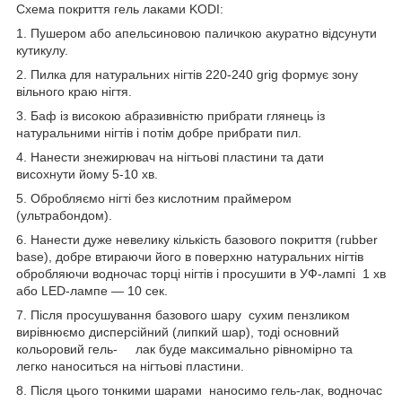
Схема покриття гель лаками KODI:
1. Пушером або апельсиновою паличкою акуратно відсунути
кутикулу.
2. Пилка для натуральних нігтів 220-240 grig формує зону
вільного краю нігтя.
3. Баф із високою абразивністю прибрати глянець із
натуральними нігтів і потім добре прибрати пил.
4. Нанести знежирювач на нігтьові пластини та дати
висохнути йому 5-10 хв.
5. Обробляємо нігті без кислотним праймером
(ультрабондом).
6. Нанести дуже невелику кількість базового покриття (rubber
base), добре втираючи його в поверхню натуральних нігтів
обробляючи водночас торці нігтів і просушити в УФ-лампі 1 хв
або LED-лампе — 10 сек.
7. Після просушування базового шару сухим пензликом
вирівнюємо дисперсійний (липкий шар), тоді основний
кольоровий гель- лак буде максимально рівномірно та
легко наноситься на нігтьові пластини.
8. Після цього тонкими шарами наносимо гель-лак, водночас