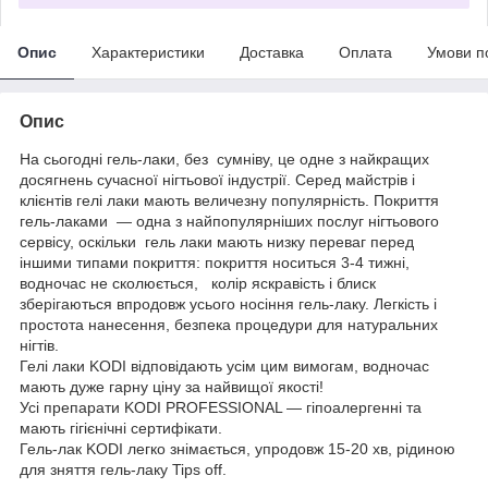
Опис
Характеристики
Доставка
Оплата
Умови п
Опис
На сьогодні гель-лаки, без сумніву, це одне з найкращих
досягнень сучасної нігтьової індустрії. Серед майстрів і
клієнтів гелі лаки мають величезну популярність. Покриття
гель-лаками — одна з найпопулярніших послуг нігтьового
сервісу, оскільки гель лаки мають низку переваг перед
іншими типами покриття: покриття носиться 3-4 тижні,
водночас не сколюється, колір яскравість і блиск
зберігаються впродовж усього носіння гель-лаку. Легкість і
простота нанесення, безпека процедури для натуральних
нігтів.
Гелі лаки KODI відповідають усім цим вимогам, водночас
мають дуже гарну ціну за найвищої якості!
Усі препарати KODI PROFESSIONAL — гіпоалергенні та
мають гігієнічні сертифікати.
Гель-лак KODI легко знімається, упродовж 15-20 хв, рідиною
для зняття гель-лаку Tips off.