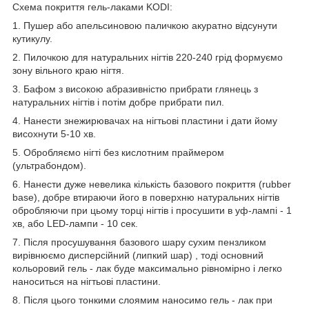
Схема покриття гель-лаками KODI:
1. Пушер або апельсиновою паличкою акуратно відсунути
кутикулу.
2. Пилочкою для натуральних нігтів 220-240 грід формуємо
зону вільного краю нігтя.
3. Бафом з високою абразивністю прибрати глянець з
натуральних нігтів і потім добре прибрати пил.
4. Нанести знежирювачах на нігтьові пластини і дати йому
висохнути 5-10 хв.
5. Обробляємо нігті без кислотним праймером
(ультрабондом).
6. Нанести дуже невелика кількість базового покриття (rubber
base), добре втираючи його в поверхню натуральних нігтів
обробляючи при цьому торці нігтів і просушити в уф-лампі - 1
хв, або LED-лампи - 10 сек.
7. Після просушування базового шару сухим пензликом
вирівнюємо дисперсійний (липкий шар) , тоді основний
кольоровий гель - лак буде максимально рівномірно і легко
наноситься на нігтьові пластини.
8. Після цього тонкими слоямим наносимо гель - лак при