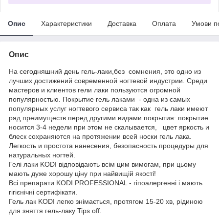
Опис
Характеристики
Доставка
Оплата
Умови п
Опис
На сегодняшний день гель-лаки,без сомнения, это одно из
лучших достижений современной ногтевой индустрии. Среди
мастеров и клиентов гели лаки пользуются огромной
популярностью. Покрытие гель лаками - одна из самых
популярных услуг ногтевого сервиса так как гель лаки имеют
ряд преимуществ перед другими видами покрытия: покрытие
носится 3-4 недели при этом не скалывается, цвет яркость и
блеск сохраняются на протяжении всей носки гель лака.
Легкость и простота нанесения, безопасность процедуры для
натуральных ногтей.
Гелі лаки KODI відповідають всім цим вимогам, при цьому
мають дуже хорошу ціну при найвищій якості!
Всі препарати KODI PROFESSIONAL - гіпоалергенні і мають
гігієнічні сертифікати.
Гель лак KODI легко знімається, протягом 15-20 хв, рідиною
для зняття гель-лаку Tips off.