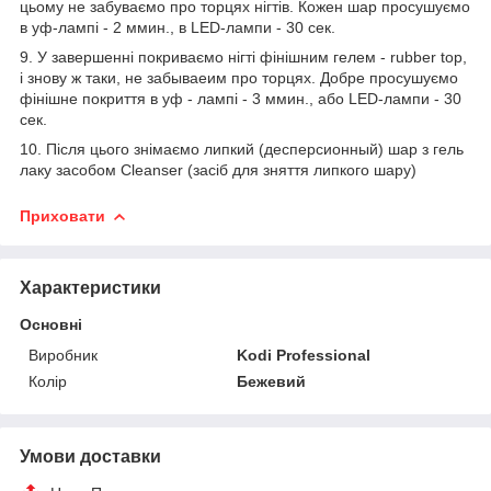
цьому не забуваємо про торцях нігтів. Кожен шар просушуємо
в уф-лампі - 2 ммин., в LED-лампи - 30 сек.
9. У завершенні покриваємо нігті фінішним гелем - rubber top,
і знову ж таки, не забываеим про торцях. Добре просушуємо
фінішне покриття в уф - лампі - 3 ммин., або LED-лампи - 30
сек.
10. Після цього знімаємо липкий (десперсионный) шар з гель
лаку засобом Cleanser (засіб для зняття липкого шару)
Приховати
Характеристики
Основні
Виробник
Kodi Professional
Колір
Бежевий
Умови доставки