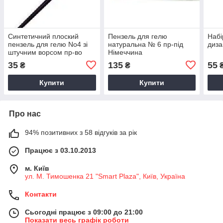
Синтетичний плоский
Пензель для гелю
Набі
пензель для гелю No4 зі
натуральна № 6 пр-під
диз
штучним ворсом пр-во
Німеччина
Юж. Корея
35
135
55
₴
₴
Купити
Купити
Про нас
94% позитивних з 58 відгуків за рік
Працює з 03.10.2013
м. Київ
ул. М. Тимошенка 21 "Smart Plaza", Київ, Україна
Контакти
Сьогодні працює з 09:00 до 21:00
Показати весь графік роботи