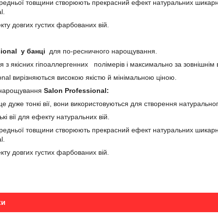
ередньої товщини створюють прекрасний ефект натуральних шикарних
l.
кту довгих густих фарбованих вій.
sional у банці
для по-ресничного нарощування.
ся з якісних гіпоаллергенних полімерів і максимально за зовнішнім
ional вирізняються високою якістю й мінімальною ціною.
я нарощування
Salon Professional:
це дуже тонкі вії, вони використовуються для створення натуральн
ькі вії для ефекту натуральних вій.
ередньої товщини створюють прекрасний ефект натуральних шикарних
l.
кту довгих густих фарбованих вій.
ки