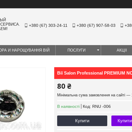
НЫЙ
 СЕРВИСА.
+380 (67) 303-24-11
+380 (67) 907-58-03
+38
АЕМ!
ЮРА И НАРОЩУВАННЯ ВІЙ
ПОСЛУГИ
АКЦІІ
Вії Salon Professional PREMIUM N
80 ₴
Мінімальна сума замовлення на сайті — 
В наявності
Код:
RNU -006
Купити
Купити