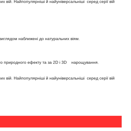
 вій. Найпопулярніші й найуніверсальніші серед серії вій
 виглядом наближені до натуральних віям.
ого природного ефекту та за 2D і 3D нарощування.
 вій. Найпопулярніші й найуніверсальніші серед серії вій