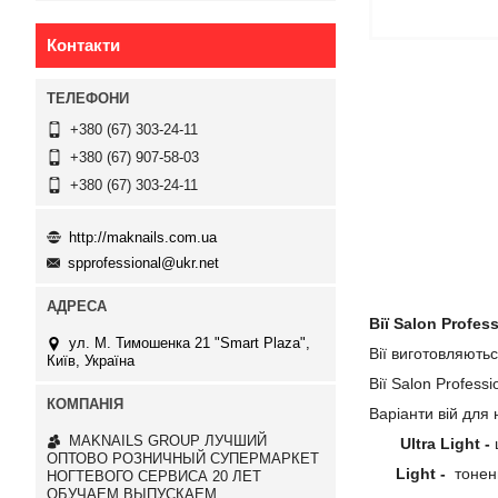
Контакти
+380 (67) 303-24-11
+380 (67) 907-58-03
+380 (67) 303-24-11
http://maknails.com.ua
spprofessional@ukr.net
Вії Salon Profes
ул. М. Тимошенка 21 "Smart Plaza",
Вії виготовляють
Київ, Україна
Вії Salon Profess
Варіанти вій дл
MAKNAILS GROUP ЛУЧШИЙ
Ultra Light -
ОПТОВО РОЗНИЧНЫЙ СУПЕРМАРКЕТ
Light -
тонен
НОГТЕВОГО СЕРВИСА 20 ЛЕТ
ОБУЧАЕМ ВЫПУСКАЕМ