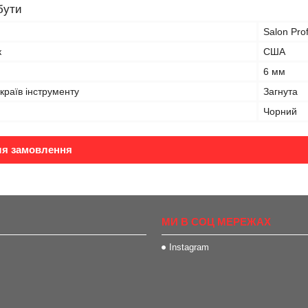
бути
Salon Pro
к
США
6 мм
країв інструменту
Загнута
Чорний
ля замовлення
МИ В СОЦ МЕРЕЖАХ
Instagram