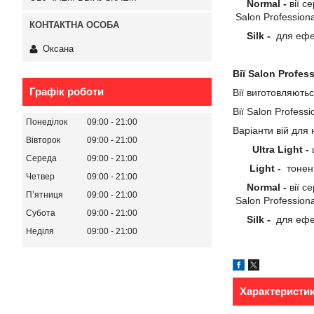
Normal -
вії с
Salon Professiona
Silk -
для ефе
Оксана
Вії Salon Profes
Графік роботи
Вії виготовляють
Вії Salon Profess
Понеділок
09:00
21:00
Варіанти вій дл
Вівторок
09:00
21:00
Ultra Light -
Середа
09:00
21:00
Light -
тонен
Четвер
09:00
21:00
Normal -
вії с
Пʼятниця
09:00
21:00
Salon Professiona
Субота
09:00
21:00
Silk -
для ефе
Неділя
09:00
21:00
Характеристи