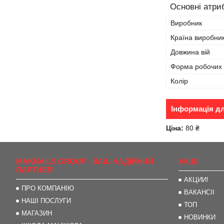
Основні атри
Виробник
Країна виробни
Довжина вій
Форма робочих 
Колір
Інформація д
Ціна:
80 ₴
MAKNAILS GROUP - ВАШ НАДІЙНИЙ
АКЦІІ
ПАРТНЕР!
АКЦИИ!
ПРО КОМПАНІЮ
ВАКАНСІІ
НАШІ ПОСЛУГИ
ТОП
МАГАЗИН
НОВИНКИ