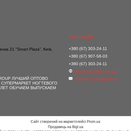
+380 (67) 303-24-11
нка 21 "Smart Plaza", Київ,
+380 (67) 907-58-03
+380 (67) 303-24-11
http://maknails.com.ua
GROUP ЛУЧШИЙ ОПТОВО
spprofessional@ukr.net
 СУПЕРМАРКЕТ НОГТЕВОГО
 ЛЕТ ОБУЧАЕМ ВЫПУСКАЕМ
Сайт створений на маркетплейсі
Prom.ua
Продавець на Bigl.ua