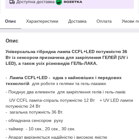
Доступна доставка
Опис
Характеристики
Доставка
Оплата
Умови п
Опис
Універсальна гібридна лампа CCFL+LED потужністю 36
Вт
із сенсором
призначена для закріплення
ГЕЛЕЙ
(UV і
LED), а також усіх різновидів
ГЕЛЬ-ЛАКА
.
-
Лампа CCFL+LED - одна з найновіших і передових
технологій
для роботи з гелями та гель-лаками.
- Поєднує два елементи для закріплення гелів і гель-лаків:
UV CCFL лампа-спіраль потужністю 12 Вт + UV LED лампи
потужністю 24 Вт
- загальна потужність 36 Вт.
- обладнана сенсором руху
- таймер - 10 сек., 20 сек., 30 сек.
- Апарат вирізняється надійністю і високою якістю