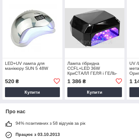
LED+UV лампа для
Лампа гібридна
UV /
манікюру SUN 5 48W
CCFL+LED 36W
мета
КриСТАЛЛ ГЕЛЯ і ГЕЛЬ-
Ориг
ЛАКА
все.
520
1 386
1 1
₴
₴
Купити
Купити
Про нас
94% позитивних з 58 відгуків за рік
Працює з 03.10.2013