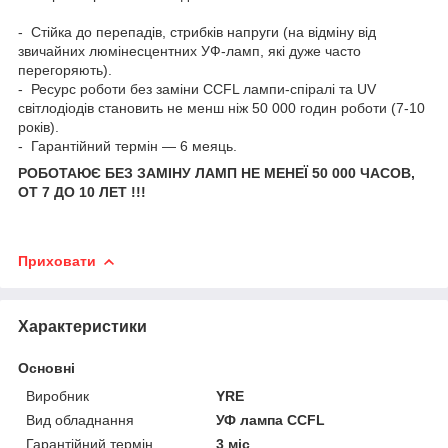
- Стійка до перепадів, стрибків напруги (на відміну від
звичайних люмінесцентних УФ-ламп, які дуже часто
перегоряють).
- Ресурс роботи без заміни CCFL лампи-спіралі та UV
світлодіодів становить не менш ніж 50 000 годин роботи (7-10
років).
- Гарантійний термін — 6 меяць.
РОБОТАЮЄ БЕЗ ЗАМІНУ ЛАМП НЕ МЕНЕЇ 50 000 ЧАСОВ,
ОТ 7 ДО 10 ЛЕТ !!!
Приховати
Характеристики
Основні
Виробник
YRE
Вид обладнання
УФ лампа CCFL
Гарантійний термін
3 міс