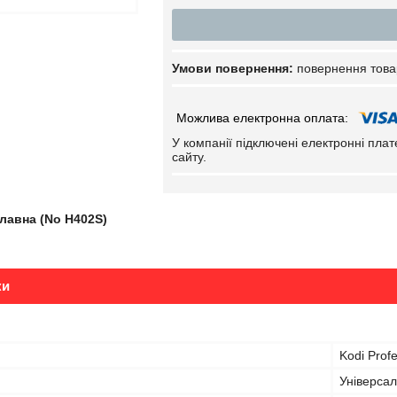
повернення това
У компанії підключені електронні пла
сайту.
лавна (No Н402S)
ки
Kodi Profe
Універса