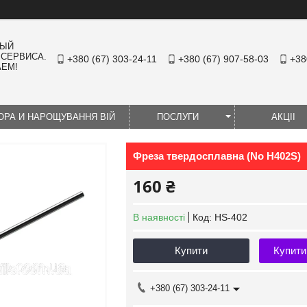
НЫЙ
 СЕРВИСА.
+380 (67) 303-24-11
+380 (67) 907-58-03
+38
АЕМ!
ЮРА И НАРОЩУВАННЯ ВІЙ
ПОСЛУГИ
АКЦІІ
Фреза твердосплавна (No Н402S)
160 ₴
В наявності
Код:
HS-402
Купити
Купити
+380 (67) 303-24-11