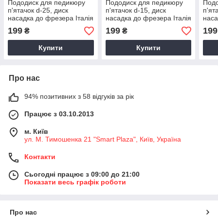
Пододиск для педикюру
Пододиск для педикюру
Подо
п'ятачок d-25, диск
п'ятачок d-15, диск
п'ят
насадка до фрезера Італія
насадка до фрезера Італія
наса
199
199
199
₴
₴
Купити
Купити
Про нас
94% позитивних з 58 відгуків за рік
Працює з 03.10.2013
м. Київ
ул. М. Тимошенка 21 "Smart Plaza", Київ, Україна
Контакти
Сьогодні працює з 09:00 до 21:00
Показати весь графік роботи
Про нас