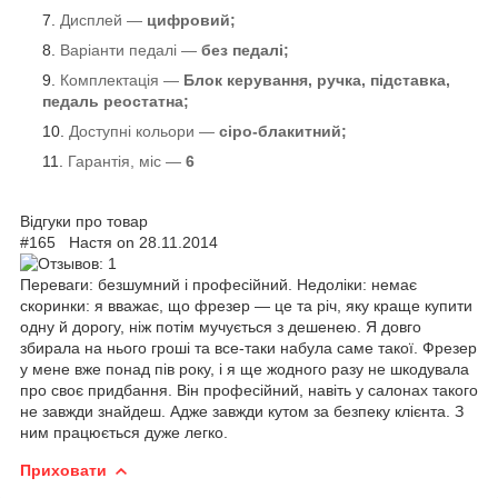
Дисплей —
цифровий;
Варіанти педалі —
без педалі;
Комплектація —
Блок керування, ручка, підставка,
педаль
реостатна;
Доступні кольори —
сіро-блакитний;
Гарантія, міс —
6
Відгуки про товар
#165 Настя on 28.11.2014
Переваги: безшумний і професійний. Недоліки: немає
скоринки: я вважає, що фрезер — це та річ, яку краще купити
одну й дорогу, ніж потім мучується з дешенею. Я довго
збирала на нього гроші та все-таки набула саме такої. Фрезер
у мене вже понад пів року, і я ще жодного разу не шкодувала
про своє придбання. Він професійний, навіть у салонах такого
не завжди знайдеш. Адже завжди кутом за безпеку клієнта. З
ним працюється дуже легко.
Приховати