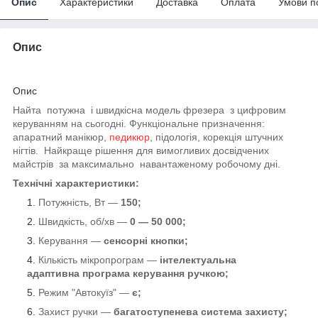
Опис
Характеристики
Доставка
Оплата
Умови п
Опис
Опис
Найта потужна і швидкісна модель фрезера з цифровим
керуванням на сьогодні. Функціональне призначення:
апаратний манікюр,
педикюр
, підологія, корекція штучних
нігтів. Найкраще рішення для вимогливих досвідчених
майстрів за максимально навантаженому робочому дні.
Технічні характеристики:
Потужність, Вт —
150;
Швидкість, об/хв —
0 — 50 000;
Керування —
сенсорні кнопки;
Кількість мікропрограм —
інтелектуальна
адаптивна програма керування ручкою;
Режим "Автокуїз" —
є;
Захист ручки —
багатоступенева система захисту;