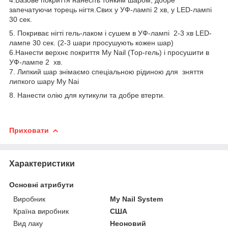
запечатуючи торець нігтя.Свих у УФ-лампі 2 хв, у LED-лампі
30 сек.
5. Покриває нігті гель-лаком і сушем в УФ-лампі 2-3 хв LED-
лампе 30 сек. (2-3 шари просушують кожен шар)
6.Нанести верхнє покриття My Nail (Тор-гель) і просушити в
УФ-лампе 2 хв.
7. Липкий шар знімаємо спеціальною рідиною для зняття
липкого шару My Nai
8. Нанести олію для кутикули та добре втерти.
Приховати
Характеристики
Основні атрибути
Виробник
My Nail System
Країна виробник
США
Вид лаку
Неоновий