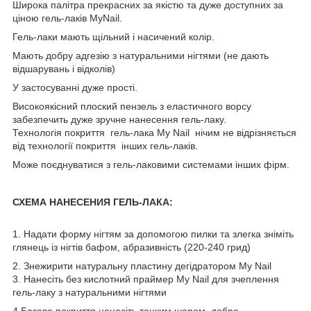
Широка палітра прекрасних за якістю та дуже доступних за
ціною гель-лаків MyNail.
Гель-лаки мають щільний і насичений колір.
Мають добру адгезію з натуральними нігтями (не дають
відшарувань і відколів)
У застосуванні дуже прості.
Високоякісний плоский пензель з еластичного ворсу
забезпечить дуже зручне нанесення гель-лаку.
Технологія покриття гель-лака My Nail нічим не відрізняється
від технології покриття інших гель-лаків.
Може поєднуватися з гель-лаковими системами інших фірм.
СХЕМА НАНЕСЕНИЯ ГЕЛЬ-ЛАКА:
1. Надати форму нігтям за допомогою пилки та злегка зніміть
глянець із нігтів бафом, абразивність (220-240 грид)
2. Знежирити натуральну пластину дегідратором My Nail
3. Нанесіть без кислотний праймер My Nail для зчеплення
гель-лаку з натуральними нігтями
4.Базове покриття нанесіть тонким шаром, добре