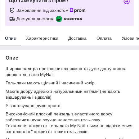
Що таке купити з Пром?
Замовлення під захистом
Доступна доставка
Опис
Характеристики
Доставка
Оплата
Умови п
Опис
Широка палітра прекрасних за якістю та дуже доступних за
ціною гель-лаків MyNail.
Гель-лаки мають щільний і насичений колір.
Мають добру адгезію з натуральними нігтями (не дають
відшарувань і відколів)
У застосуванні дуже прості.
Високоякісний плоский пензель з еластичного ворсу
забезпечить дуже зручне нанесення гель-лаку.
Технологія покриття гель-лака My Nail нічим не відрізняється
від технології покриття інших гель-лаків.