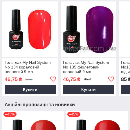
Гель-лак My Nail System
Гель-лак My Nail System
Гель
No 134 кораловий
No 135 фіолетовий
No18
неоновий 9 мл
неоновий 9 мл
під 
яскр
46,75
46,75
85
₴
₴
85 ₴
85 ₴
Купити
Купити
Акційні пропозиції та новинки
–45%
–45%