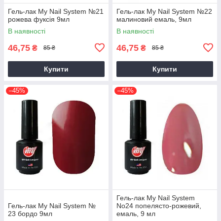
Гель-лак My Nail System №21
Гель-лак My Nail System №22
рожева фуксія 9мл
малиновий емаль, 9мл
В наявності
В наявності
46,75
46,75
₴
₴
85 ₴
85 ₴
Купити
Купити
–45%
–45%
Гель-лак My Nail System
Гель-лак My Nail System №
No24 попелясто-рожевий,
23 бордо 9мл
емаль, 9 мл