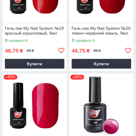
Гель-лак My Nail System №19
Гель-лак My Nail System №20
красный коралловый, 9мл
темно-червоний емаль, 9мл
В наявності
В наявності
46,75
46,75
₴
₴
85 ₴
85 ₴
Купити
Купити
–45%
–45%