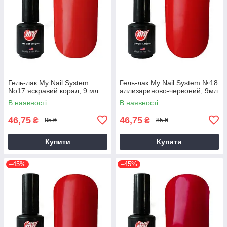
Гель-лак My Nail System
Гель-лак My Nail System №18
No17 яскравий корал, 9 мл
аллизариново-червоний, 9мл
В наявності
В наявності
46,75
46,75
₴
₴
85 ₴
85 ₴
Купити
Купити
–45%
–45%