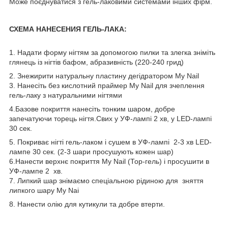
Може поєднуватися з гель-лаковими системами інших фірм.
СХЕМА НАНЕСЕНИЯ ГЕЛЬ-ЛАКА:
1. Надати форму нігтям за допомогою пилки та злегка зніміть
глянець із нігтів бафом, абразивність (220-240 грид)
2. Знежирити натуральну пластину дегідратором My Nail
3. Нанесіть без кислотний праймер My Nail для зчеплення
гель-лаку з натуральними нігтями
4.Базове покриття нанесіть тонким шаром, добре
запечатуючи торець нігтя.Свих у УФ-лампі 2 хв, у LED-лампі
30 сек.
5. Покриває нігті гель-лаком і сушем в УФ-лампі 2-3 хв LED-
лампе 30 сек. (2-3 шари просушують кожен шар)
6.Нанести верхнє покриття My Nail (Тор-гель) і просушити в
УФ-лампе 2 хв.
7. Липкий шар знімаємо спеціальною рідиною для зняття
липкого шару My Nai
8. Нанести олію для кутикули та добре втерти.