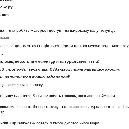
ольору
іння
на,
, яка робить матеріал доступним широкому колу покупців
вання
за допомогою спеціальної рідини не травмуючи водночас нат
лення
ть
ть зміцнювальний ефект для натуральних нігтів;
lS пропонує гель-лаки будь-яких тонів найвищої якості.
Ви залишитеся точно задоволені
!
ція нанесення гель-лаку:
нігтьову пластину: бафиком зніміть глянець, знежирте праймером.
невелику кількість базового шару на поверхню натурального нігтя. Пом
ар.
тонкий шар гелю-лаку поверх липкого дисперсійного шару