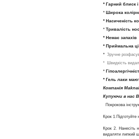
* Гарний блиск і
*
Широка колірн
* Насиченість к
*
Тривалість нос
* Немає запахів
* Приймальна ці
*
Зручне розфасу
* Швидкість вида
*
Гіпоалергічніс
* Гель лаки маю
Компанія Maknai
Купуючи в нас 
Покрокова інструк
Крок 1.Підготуйте 
Крок 2. Нанесіть 
видаляти липкий ш