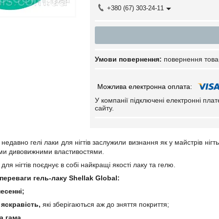
+380 (67) 303-24-11
повернення това
У компанії підключені електронні пла
сайту.
недавно гелі лаки для нігтів заслужили визнання як у майстрів нігть
іми дивовижними властивостями.
для нігтів поєднує в собі найкращі якості лаку та гелю.
переваги гель-лаку Shellak Global:
есенні;
 яскравість,
які зберігаються аж до зняття покриття;
а гама