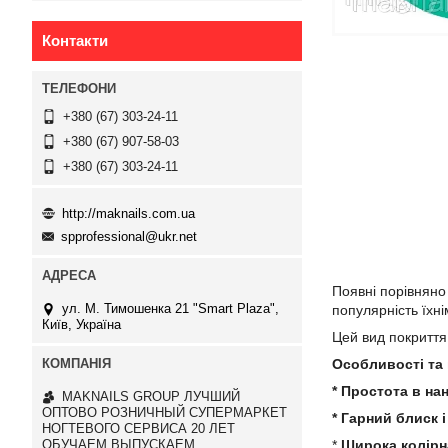
Контакти
+380 (67) 303-24-11
+380 (67) 907-58-03
+380 (67) 303-24-11
http://maknails.com.ua
spprofessional@ukr.net
Появні порівняно 
ул. М. Тимошенка 21 "Smart Plaza",
популярність їхн
Київ, Україна
Цей вид покриття 
Особливості та 
* Простота в нан
MAKNAILS GROUP ЛУЧШИЙ
ОПТОВО РОЗНИЧНЫЙ СУПЕРМАРКЕТ
* Гарний блиск і
НОГТЕВОГО СЕРВИСА 20 ЛЕТ
*
Широка колірн
ОБУЧАЕМ ВЫПУСКАЕМ