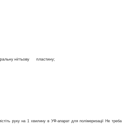
уральну нігтьову пластину;
істіть руку на 1 хвилину в УФ-апарат для полімеризації Не треба