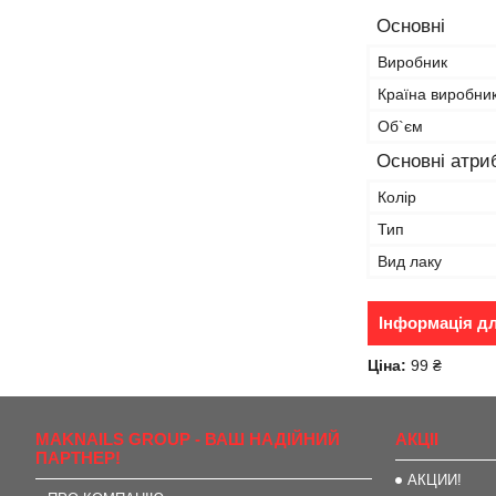
Основні
Виробник
Країна виробни
Об`єм
Основні атри
Колір
Тип
Вид лаку
Інформація д
Ціна:
99 ₴
MAKNAILS GROUP - ВАШ НАДІЙНИЙ
АКЦІІ
ПАРТНЕР!
АКЦИИ!