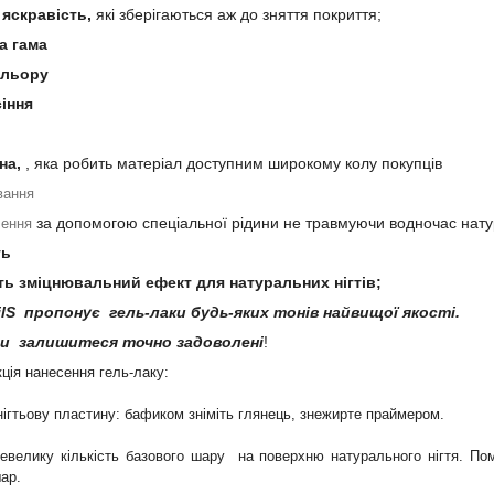
 яскравість,
які зберігаються аж до зняття покриття;
а гама
ольору
іння
на,
, яка робить матеріал доступним широкому колу покупців
вання
за допомогою спеціальної рідини не травмуючи водночас нат
лення
ть
ть зміцнювальний ефект для натуральних нігтів;
lS пропонує гель-лаки будь-яких тонів найвищої якості.
Ви залишитеся точно задоволені
!
ція нанесення гель-лаку:
нігтьову пластину: бафиком зніміть глянець, знежирте праймером.
невелику кількість базового шару на поверхню натурального нігтя. Пом
ар.