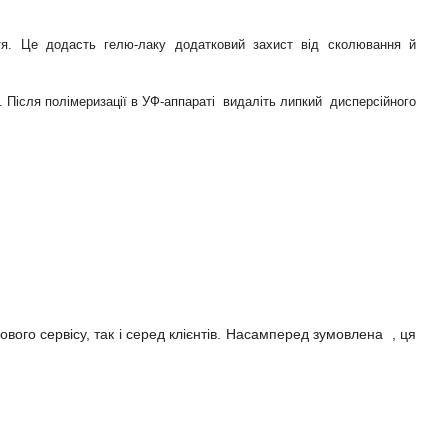
гтя. Це додасть гелю-лаку додатковий захист від сколювання й
. Після полімеризації в УФ-аппараті видаліть липкий дисперсійного
ового сервісу, так і серед клієнтів. Насамперед зумовлена , ця