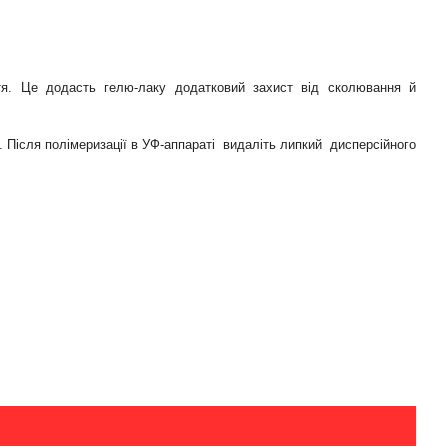
гтя. Це додасть гелю-лаку додатковий захист від сколювання й
. Після полімеризації в УФ-аппараті видаліть липкий дисперсійного