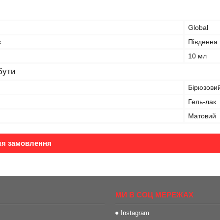
Global
к
Південна
10 мл
бути
Бірюзови
Гель-лак
Матовий
ля замовлення
МИ В СОЦ МЕРЕЖАХ
Instagram