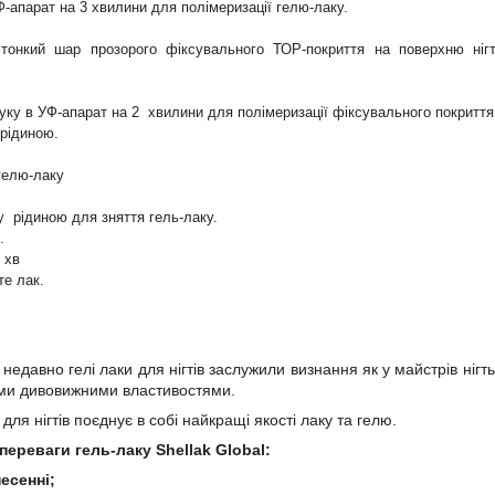
Ф-апарат на 3 хвилини для полімеризації гелю-лаку.
 тонкий шар прозорого фіксувального ТОР-покриття на поверхню ні
руку в УФ-апарат на 2 хвилини для полімеризації фіксувального покриття
рідиною.
гелю-лаку
у рідиною для зняття гель-лаку.
.
 хв
ьте лак.
недавно гелі лаки для нігтів заслужили визнання як у майстрів нігть
іми дивовижними властивостями.
для нігтів поєднує в собі найкращі якості лаку та гелю.
переваги гель-лаку Shellak Global:
есенні;