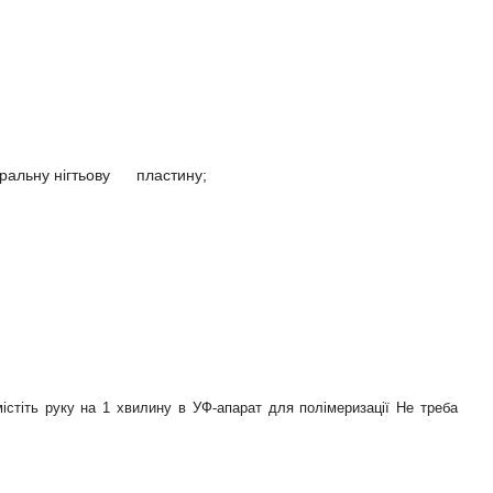
уральну нігтьову пластину;
істіть руку на 1 хвилину в УФ-апарат для полімеризації Не треба