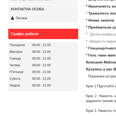
* Насиченість к
*
Тривалість нос
Оксана
* Немає запахів
* Приймальна ці
Графік роботи
*
Зручне розфасу
* Швидкість вида
Понеділок
09:00
21:00
*
Гіпоалергічніс
Вівторок
09:00
21:00
* Гель лаки маю
Середа
09:00
21:00
Компанія Maknai
Четвер
09:00
21:00
Купуючи в нас 
Пʼятниця
09:00
21:00
Покрокова інструк
Субота
09:00
21:00
Неділя
09:00
21:00
Крок 1.Підготуйте 
Крок 2. Нанесіть 
видаляти липкий ш
Крок 3. Нанесіть 