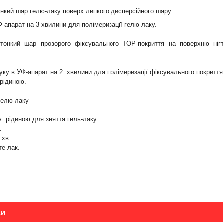
тонкий шар гелю-лаку поверх липкого дисперсійного шару
Ф-апарат на 3 хвилини для полімеризації гелю-лаку.
 тонкий шар прозорого фіксувального ТОР-покриття на поверхню ні
руку в УФ-апарат на 2 хвилини для полімеризації фіксувального покриття
рідиною.
гелю-лаку
у рідиною для зняття гель-лаку.
.
 хв
ьте лак.
ки