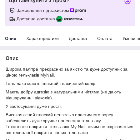
Що таке купити з Пром?
Замовлення під захистом
Доступна доставка
Опис
Характеристики
Доставка
Оплата
Умови п
Опис
Широка палітра прекрасних за якістю та дуже доступних за
ціною гель-лаків MyNail.
Гель-лаки мають щільний і насичений колір.
Мають добру адгезію з натуральними нігтями (не дають
відшарувань і відколів)
У застосуванні дуже прості.
Високоякісний плоский пензель з еластичного ворсу
забезпечить дуже зручне нанесення гель-лаку.
Технологія покриття гель-лака My Nail нічим не відрізняється
від технології покриття інших гель-лаків.