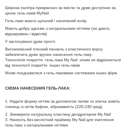
Широка палітра прекрасних за якістю та дуже доступних за
ціною гель-лаків MyNail.
Гель-лаки мають щільний і насичений колір.
Мають добру адгезію з натуральними нігтями (не дають
відшарувань і відколів)
У застосуванні дуже прості.
Високоякісний плоский пензель з еластичного ворсу
забезпечить дуже зручне нанесення гель-лаку.
Технологія покриття гель-лака My Nail нічим не відрізняється
від технології покриття інших гель-лаків.
Може поєднуватися з гель-лаковими системами інших фірм.
СХЕМА НАНЕСЕНИЯ ГЕЛЬ-ЛАКА:
1. Надати форму нігтям за допомогою пилки та злегка зніміть
глянець із нігтів бафом, абразивність (220-240 грид)
2. Знежирити натуральну пластину дегідратором My Nail
3. Нанесіть без кислотний праймер My Nail для зчеплення
гель-лаку з натуральними нігтями