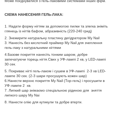
Може поєднуватися з гель-лаковими системами інших фірм.
СХЕМА НАНЕСЕНИЯ ГЕЛЬ-ЛАКА:
1. Надати форму нігтям за допомогою пилки та злегка зніміть
глянець із нігтів бафом, абразивність (220-240 грид)
2. Знежирити натуральну пластину дегідратором My Nail
3. Нанесіть без кислотний праймер My Nail для зчеплення
гель-лаку з натуральними нігтями
4.Базове покриття нанесіть тонким шаром, добре
запечатуючи торець нігтя.Свих у УФ-лампі 2 хв, у LED-лампі
30 сек.
5. Покриває нігті гель-лаком і сушем в УФ-лампі 2-3 хв LED-
лампе 30 сек. (2-3 шари просушують кожен шар)
6.Нанести верхнє покриття My Nail (Тор-гель) і просушити в
УФ-лампе 2 хв.
7. Липкий шар знімаємо спеціальною рідиною для зняття
липкого шару My Nai
8. Нанести олію для кутикули та добре втерти.