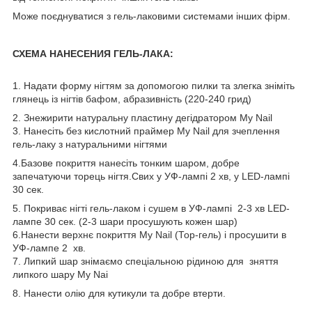
Може поєднуватися з гель-лаковими системами інших фірм.
СХЕМА НАНЕСЕНИЯ ГЕЛЬ-ЛАКА:
1. Надати форму нігтям за допомогою пилки та злегка зніміть
глянець із нігтів бафом, абразивність (220-240 грид)
2. Знежирити натуральну пластину дегідратором My Nail
3. Нанесіть без кислотний праймер My Nail для зчеплення
гель-лаку з натуральними нігтями
4.Базове покриття нанесіть тонким шаром, добре
запечатуючи торець нігтя.Свих у УФ-лампі 2 хв, у LED-лампі
30 сек.
5. Покриває нігті гель-лаком і сушем в УФ-лампі 2-3 хв LED-
лампе 30 сек. (2-3 шари просушують кожен шар)
6.Нанести верхнє покриття My Nail (Тор-гель) і просушити в
УФ-лампе 2 хв.
7. Липкий шар знімаємо спеціальною рідиною для зняття
липкого шару My Nai
8. Нанести олію для кутикули та добре втерти.