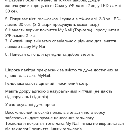
запечатуючи торець нігтя.Свих у УФ-лампі 2 хв, у LED-лампі
30 сек.
5. Покриває нігті гель-лаком і сушем в УФ-лампі 2-3 хв LED-
лампе 30 сек. (2-3 шари просушують кожен шар)
6.Нанести верхнє покриття My Nail (Тор-гель) і просушити в
УФ-лампе 2 хв.
7. Липкий шар знімаємо спеціальною рідиною для зняття
липкого шару My Nai
8. Нанести олію для кутикули та добре втерти.
Широка палітра прекрасних за якістю та дуже доступних за
ціною гель-лаків MyNail.
Гель-лаки мають щільний і насичений колір.
Мають добру адгезію з натуральними нігтями (не дають
відшарувань і відколів)
У застосуванні дуже прості.
Високоякісний плоский пензель з еластичного ворсу
забезпечить дуже зручне нанесення гель-лаку.
Технологія покриття гель-лака My Nail нічим не відрізняється
від технології покриття інших гель-лаків.