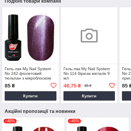
Подібні товари компанії
Гель-лак My Nail System
Гель-лак My Nail System
Гель
No 242 фіолетовий
No 114 бірюза металік 9
No 2
тюльпан з мікроблоском
мл
приг
КОШАЧИЙ ГЛАЗ 9 мл
85
46,75
85
₴
₴
85 ₴
Купити
Купити
Акційні пропозиції та новинки
–45%
–45%