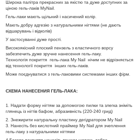
Широка палітра прекрасних за якістю та дуже доступних за
ціною гель-лаків MyNail.
Гель-лаки мають щільний і насичений колір.
Мають добру адгезію з натуральними нігтями (не дають
відшарувань і відколів)
У застосуванні дуже прості.
Високоякісний плоский пензель з еластичного ворсу
забезпечить дуже зручне нанесення гель-лаку.
Технологія покриття гель-лака My Nail нічим не відрізняється
від технології покриття інших гель-лаків.
Може поєднуватися з гель-лаковими системами інших фірм.
СХЕМА НАНЕСЕНИЯ ГЕЛЬ-ЛАКА:
1. Надати форму нігтям за допомогою пилки та злегка зніміть
глянець із нігтів бафом, абразивність (220-240 грид)
2. Знежирити натуральну пластину дегідратором My Nail
3. Нанесіть без кислотний праймер My Nail для зчеплення
гель-лаку з натуральними нігтями
4.Базове покриття нанесіть тонким шаром, добре