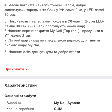
4.Базове покриття нанесіть тонким шаром, добре
запечатуючи торець нігтя.Свих у УФ-лампі 2 хв, у LED-лампі
30 сек.
5. Покриває нігті гель-лаком і сушем в УФ-лампі 2-3 хв LED-
лампе 30 сек. (2-3 шари просушують кожен шар)
6.Нанести верхнє покриття My Nail (Тор-гель) і просушити в
УФ-лампе 2 хв.
7. Липкий шар знімаємо спеціальною рідиною для зняття
липкого шару My Nai
8. Нанести олію для кутикули та добре втерти.
Приховати
Характеристики
Основні атрибути
Виробник
My Nail System
Країна виробник
США