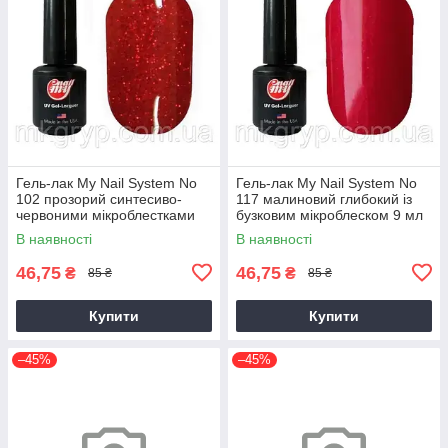
Гель-лак My Nail System No
Гель-лак My Nail System No
102 прозорий синтесиво-
117 малиновий глибокий із
червоними мікроблестками
бузковим мікроблеском 9 мл
(наявлений) 9 мл
В наявності
В наявності
46,75
46,75
₴
₴
85 ₴
85 ₴
Купити
Купити
–45%
–45%