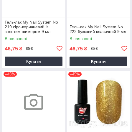
Гель-лак My Nail System No
219 сіро-коричневий із
Гель-лак My Nail System No
золотим шимером 9 мл
222 бузковий класичний 9 мл
В наявності
В наявності
46,75
46,75
₴
₴
85 ₴
85 ₴
Купити
Купити
–45%
–45%