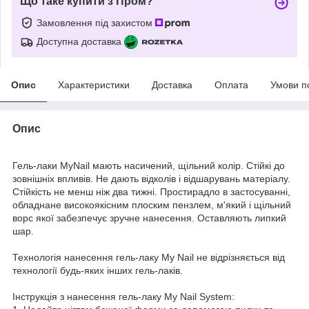
Що таке купити з Пром?
Замовлення під захистом
Доступна доставка
Опис
Характеристики
Доставка
Оплата
Умови п
Опис
Гель-лаки MyNail мають насичений, щільний колір. Стійкі до
зовнішніх впливів. Не дають відколів і відшарувань матеріалу.
Стійкість не менш ніж два тижні. Простирадло в застосуванні,
обладнане високоякісним плоским пензлем, м'який і щільний
ворс якої забезпечує зручне нанесення. Оставляють липкий
шар.
Технологія нанесення гель-лаку My Nail не відрізняється від
технології будь-яких інших гель-лаків.
Інструкція з нанесення гель-лаку My Nail System: