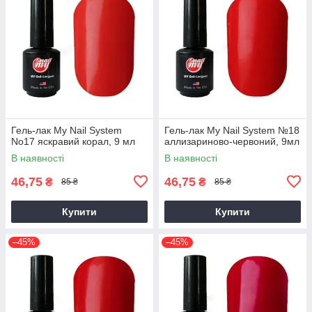
Гель-лак My Nail System
Гель-лак My Nail System №18
No17 яскравий корал, 9 мл
аллизариново-червоний, 9мл
В наявності
В наявності
46,75
46,75
₴
₴
85 ₴
85 ₴
Купити
Купити
–45%
–45%