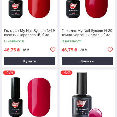
Гель-лак My Nail System №19
Гель-лак My Nail System №20
красный коралловый, 9мл
темно-червоний емаль, 9мл
В наявності
В наявності
46,75
46,75
₴
₴
85 ₴
85 ₴
Купити
Купити
–45%
–45%