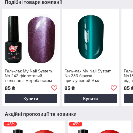
Подібні товари компанії
Гель-лак My Nail System
Гель-лак My Nail System
Гель
No 242 фіолетовий
No 233 бірюза
No18
тюльпан з мікроблоском
приглушений 9 мл
під 
КОШАЧИЙ ГЛАЗ 9 мл
яскр
85
85
85
₴
₴
Купити
Купити
Акційні пропозиції та новинки
–45%
–45%