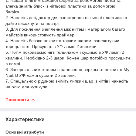
1. Надайте нігтям бажаної форми за допомогою пилки та
злегка зніміть блиск із нігтьової пластини за допомогою
бафіка.
2. Нанесіть дегідратор для знежирення нігтьової пластини та
дайте висохнути на повітрі.
3. Для посилення зчеплення між нігтем і матеріалом багато
майстрів використовують праймер.
4. Нанесіть базове покриття тонким шаром, запечатуючи
торець нігтя. Просушіть в УФ лампі 2 хвилини.
5. Потім покриваємо нігті гель-лаком і сушимо в УФ лампі 2
хвилини. Необхідно 2-3 шари. Кожен шар потрібно просушити
в лампі.
6. Завершальним етапом є нанесення верхнього покриття My
Nail. В УФ-лампі сушити 2 хвилини.
7. Спеціальною рідиною зніміть липкий шар із нігтів і нанесіть
на олію для кутикули.
Приховати
Характеристики
Основні атрибути