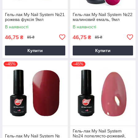
Гель-лак My Nail System №21
Гель-лак My Nail System №22
рожева фуксія 9мл
малиновий емаль, 9мл
В наявності
В наявності
46,75
46,75
₴
₴
85 ₴
85 ₴
Купити
Купити
–45%
–45%
Гель-лак My Nail System
Гель-лак My Nail System №
No24 попелясто-рожевий,