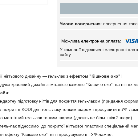
повернення това
У компанії підключені електронні пла
сайту.
ії нігтьового дизайну — гель-лак з
ефектом "Кішкове око"
!
 дуже красивий дизайн з імітацією каменю "Кошиче око", на нігтях м
зайн:
ндартну підготовку нігтів для покриття гель-лаком (придання форми,
е покриття KODI для гель-лаку тонким шаром і просушити в УФ-ламп
о магнітний гель-лак тонким шаром (досить не більш ніж 2 шари)
ель-лак підносимо до покритої нігтьової пластини спеціальний магн
ня ефекту "Кішкове око" нігті просушуємо в УФ-лампе.