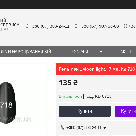
НЫЙ
 СЕРВИСА.
+380 (67) 303-24-11
+380 (67) 907-58-03
+38
АЕМ!
ЮРА И НАРОЩУВАННЯ ВІЙ
ПОСЛУГИ
АКЦІІ
Гель лак ,,Moon light,, 7 мл. № 718
135 ₴
В наявності
Код:
KD 0718
Купити
Купити
+380 (67) 303-24-11