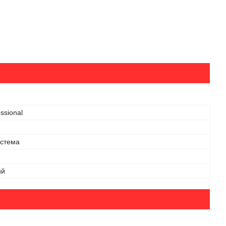
ssional
истема
ий