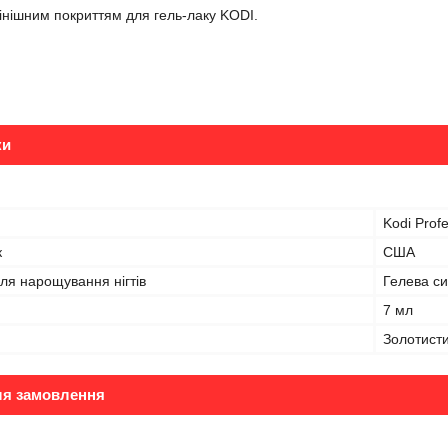
фінішним покриттям для гель-лаку KODI.
ки
Kodi Profe
к
США
ля нарощування нігтів
Гелева с
7 мл
Золотист
ля замовлення