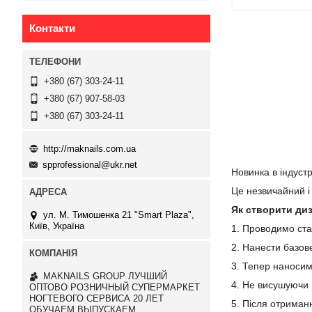
Контакти
+380 (67) 303-24-11
+380 (67) 907-58-03
+380 (67) 303-24-11
http://maknails.com.ua
spprofessional@ukr.net
Новинка в індустр
Це незвичайний і
Як створити ди
ул. М. Тимошенка 21 "Smart Plaza",
Київ, Україна
1. Проводимо ста
2. Нанести базов
3. Тепер наносим
MAKNAILS GROUP ЛУЧШИЙ
4. Не висушуючи г
ОПТОВО РОЗНИЧНЫЙ СУПЕРМАРКЕТ
НОГТЕВОГО СЕРВИСА 20 ЛЕТ
5. Після отриман
ОБУЧАЕМ ВЫПУСКАЕМ