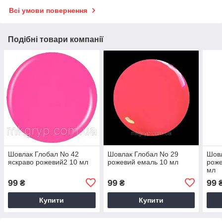
Всі умови повернення
Подібні товари компанії
Шовлак Глобал No 42
Шовлак Глобал No 29
Шовл
яскраво рожевий2 10 мл
рожевий емаль 10 мл
роже
мл
99
99
99
₴
₴
Купити
Купити