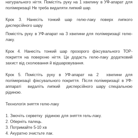
натурального нігтя. Помістіть руку на 1 хвилину в УФ-апарат для
полімеризації Не треба видаляти липкий шар.
Крок 3. Нанесіть тонкий шар гелю-лаку поверх липкого
дисперсійного шару
Помістіть руку в УФ-апарат на 3 хвилини для полімеризації гелю-
лаку.
Крок 4. Нанесіть тонкий шар прозорого фіксувального ТОР-
покриття на поверхню нігтя. Це додасть гелю-лаку додатковий
захист від сколювання й відшаровування.
Крок 5. Помістіть руку в УФ-апарат на 2 хвилини для
полімеризації фіксувального покриття. Після полімеризації в УФ-
аппараті видаліть липкий дисперсійного шару спеціальною
рідиною.
Технологія зняття гелю-лаку
1. Змочіть серветку рідиною для зняття гель-лаку.
2. Оберніть палець.
3. Потримайте 5-10 хв
4. Акуратно зчистьте лак.