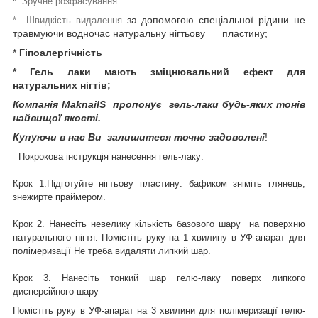
*
Зручне розфасування
за допомогою спеціальної рідини не
* Швидкість видалення
травмуючи водночас натуральну нігтьову пластину;
*
Гіпоалергічність
* Гель лаки мають зміцнювальний ефект для
натуральних нігтів;
Компанія MaknailS пропонує гель-лаки будь-яких тонів
найвищої якості.
Купуючи в нас Ви залишитеся точно задоволені
!
Покрокова інструкція нанесення гель-лаку:
Крок 1.Підготуйте нігтьову пластину: бафиком зніміть глянець,
знежирте праймером.
Крок 2. Нанесіть невелику кількість базового шару на поверхню
натурального нігтя. Помістіть руку на 1 хвилину в УФ-апарат для
полімеризації Не треба видаляти липкий шар.
Крок 3. Нанесіть тонкий шар гелю-лаку поверх липкого
дисперсійного шару
Помістіть руку в УФ-апарат на 3 хвилини для полімеризації гелю-