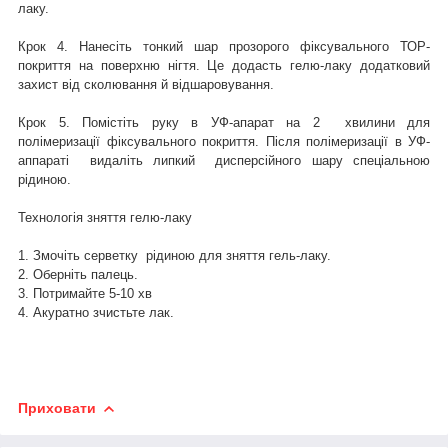
лаку.
Крок 4. Нанесіть тонкий шар прозорого фіксувального ТОР-
покриття на поверхню нігтя. Це додасть гелю-лаку додатковий
захист від сколювання й відшаровування.
Крок 5. Помістіть руку в УФ-апарат на 2 хвилини для
полімеризації фіксувального покриття. Після полімеризації в УФ-
аппараті видаліть липкий дисперсійного шару спеціальною
рідиною.
Технологія зняття гелю-лаку
1. Змочіть серветку рідиною для зняття гель-лаку.
2. Оберніть палець.
3. Потримайте 5-10 хв
4. Акуратно зчистьте лак.
Приховати