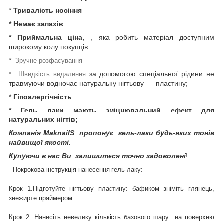
*
Тривалість носіння
* Немає запахів
* Приймальна ціна,
, яка робить матеріал доступним
широкому колу покупців
*
Зручне розфасування
за допомогою спеціальної рідини не
* Швидкість видалення
травмуючи водночас натуральну нігтьову пластину;
*
Гіпоалергічність
* Гель лаки мають зміцнювальний ефект для
натуральних нігтів;
Компанія MaknailS пропонує гель-лаки будь-яких тонів
найвищої якості.
Купуючи в нас Ви залишитеся точно задоволені
!
Покрокова інструкція нанесення гель-лаку:
Крок 1.Підготуйте нігтьову пластину: бафиком зніміть глянець,
знежирте праймером.
Крок 2. Нанесіть невелику кількість базового шару на поверхню