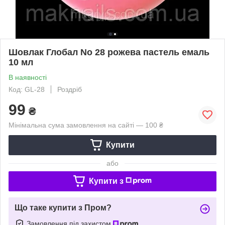
Шовлак Глобал No 28 рожева пастель емаль
10 мл
В наявності
Код: GL-28
Роздріб
99
₴
Мінімальна сума замовлення на сайті — 100 ₴
Купити
або
Купити з
Що таке купити з Пром?
Замовлення під захистом