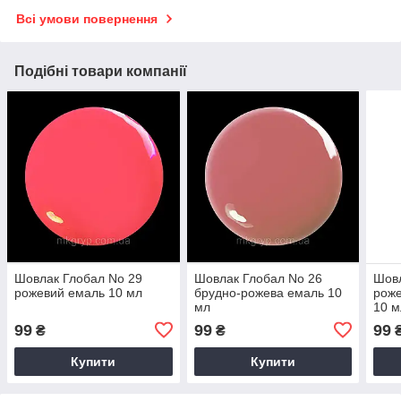
Всі умови повернення
Подібні товари компанії
Шовлак Глобал No 29
Шовлак Глобал No 26
Шовл
рожевий емаль 10 мл
брудно-рожева емаль 10
роже
мл
10 м
99
99
99
₴
₴
Купити
Купити