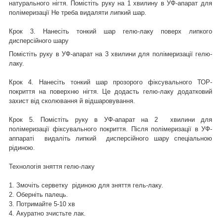
натурального нігтя. Помістіть руку на 1 хвилину в УФ-апарат для
полімеризації Не треба видаляти липкий шар.
Крок 3. Нанесіть тонкий шар гелю-лаку поверх липкого
дисперсійного шару
Помістіть руку в УФ-апарат на 3 хвилини для полімеризації гелю-
лаку.
Крок 4. Нанесіть тонкий шар прозорого фіксувального ТОР-
покриття на поверхню нігтя. Це додасть гелю-лаку додатковий
захист від сколювання й відшаровування.
Крок 5. Помістіть руку в УФ-апарат на 2 хвилини для
полімеризації фіксувального покриття. Після полімеризації в УФ-
аппараті видаліть липкий дисперсійного шару спеціальною
рідиною.
Технологія зняття гелю-лаку
1. Змочіть серветку рідиною для зняття гель-лаку.
2. Оберніть палець.
3. Потримайте 5-10 хв
4. Акуратно зчистьте лак.