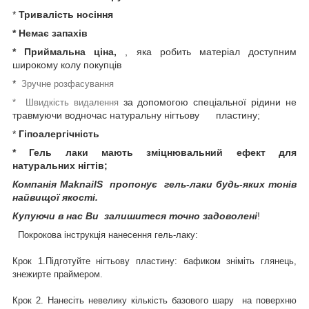
*
Тривалість носіння
* Немає запахів
* Приймальна ціна,
, яка робить матеріал доступним
широкому колу покупців
*
Зручне розфасування
за допомогою спеціальної рідини не
* Швидкість видалення
травмуючи водночас натуральну нігтьову пластину;
*
Гіпоалергічність
* Гель лаки мають зміцнювальний ефект для
натуральних нігтів;
Компанія MaknailS пропонує гель-лаки будь-яких тонів
найвищої якості.
Купуючи в нас Ви залишитеся точно задоволені
!
Покрокова інструкція нанесення гель-лаку:
Крок 1.Підготуйте нігтьову пластину: бафиком зніміть глянець,
знежирте праймером.
Крок 2. Нанесіть невелику кількість базового шару на поверхню