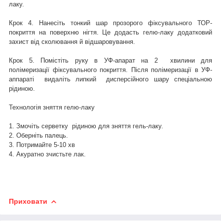
лаку.
Крок 4. Нанесіть тонкий шар прозорого фіксувального ТОР-
покриття на поверхню нігтя. Це додасть гелю-лаку додатковий
захист від сколювання й відшаровування.
Крок 5. Помістіть руку в УФ-апарат на 2 хвилини для
полімеризації фіксувального покриття. Після полімеризації в УФ-
аппараті видаліть липкий дисперсійного шару спеціальною
рідиною.
Технологія зняття гелю-лаку
1. Змочіть серветку рідиною для зняття гель-лаку.
2. Оберніть палець.
3. Потримайте 5-10 хв
4. Акуратно зчистьте лак.
Приховати