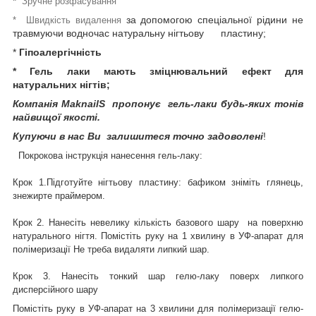
*
Зручне розфасування
за допомогою спеціальної рідини не
* Швидкість видалення
травмуючи водночас натуральну нігтьову пластину;
*
Гіпоалергічність
* Гель лаки мають зміцнювальний ефект для
натуральних нігтів;
Компанія MaknailS пропонує гель-лаки будь-яких тонів
найвищої якості.
Купуючи в нас Ви залишитеся точно задоволені
!
Покрокова інструкція нанесення гель-лаку:
Крок 1.Підготуйте нігтьову пластину: бафиком зніміть глянець,
знежирте праймером.
Крок 2. Нанесіть невелику кількість базового шару на поверхню
натурального нігтя. Помістіть руку на 1 хвилину в УФ-апарат для
полімеризації Не треба видаляти липкий шар.
Крок 3. Нанесіть тонкий шар гелю-лаку поверх липкого
дисперсійного шару
Помістіть руку в УФ-апарат на 3 хвилини для полімеризації гелю-