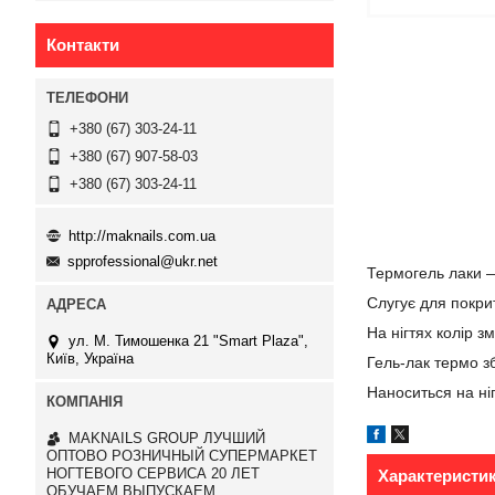
Контакти
+380 (67) 303-24-11
+380 (67) 907-58-03
+380 (67) 303-24-11
http://maknails.com.ua
spprofessional@ukr.net
Термогель лаки — 
Слугує для покрит
На нігтях колір 
ул. М. Тимошенка 21 "Smart Plaza",
Київ, Україна
Гель-лак термо зб
Наноситься на ні
MAKNAILS GROUP ЛУЧШИЙ
ОПТОВО РОЗНИЧНЫЙ СУПЕРМАРКЕТ
НОГТЕВОГО СЕРВИСА 20 ЛЕТ
Характеристи
ОБУЧАЕМ ВЫПУСКАЕМ