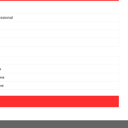
ssional
я
на
не