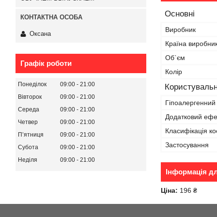
Основні
Виробник
Оксана
Країна виробни
Об`єм
Графік роботи
Колір
Понеділок
09:00
21:00
Користувальн
Вівторок
09:00
21:00
Гіпоалергенний
Середа
09:00
21:00
Додатковий ефе
Четвер
09:00
21:00
Класифікація ко
Пʼятниця
09:00
21:00
Застосування
Субота
09:00
21:00
Неділя
09:00
21:00
Інформація д
Ціна:
196 ₴