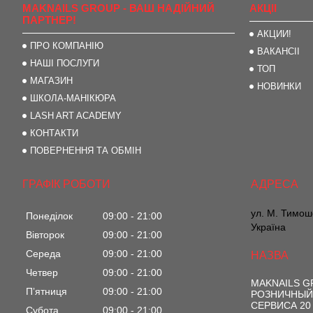
MAKNAILS GROUP - ВАШ НАДІЙНИЙ
АКЦІІ
ПАРТНЕР!
АКЦИИ!
ПРО КОМПАНІЮ
ВАКАНСІІ
НАШІ ПОСЛУГИ
ТОП
МАГАЗИН
НОВИНКИ
ШКОЛА-МАНІКЮРА
LASH ART ACADEMY
КОНТАКТИ
ПОВЕРНЕННЯ ТА ОБМІН
ГРАФІК РОБОТИ
ул. М. Тимоше
Понеділок
09:00
21:00
Україна
Вівторок
09:00
21:00
Середа
09:00
21:00
Четвер
09:00
21:00
MAKNAILS 
Пʼятниця
09:00
21:00
РОЗНИЧНЫЙ
СЕРВИСА 20
Субота
09:00
21:00