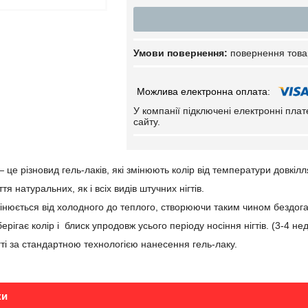
повернення това
У компанії підключені електронні пла
сайту.
це різновид гель-лаків, які змінюють колір від температури довкілля
тя натуральних, як і всіх видів штучних нігтів.
змінюється від холодного до теплого, створюючи таким чином бездо
ерігає колір і блиск упродовж усього періоду носіння нігтів. (3-4 не
гті за стандартною технологією нанесення гель-лаку.
ки