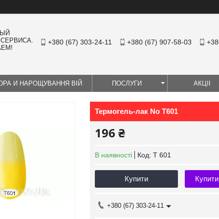
НЫЙ
 СЕРВИСА.
+380 (67) 303-24-11
+380 (67) 907-58-03
+38
АЕМ!
ЮРА И НАРОЩУВАННЯ ВІЙ
ПОСЛУГИ
АКЦІІ
Термогель-лак No Т601
196 ₴
В наявності
Код:
T 601
Купити
Купити
+380 (67) 303-24-11