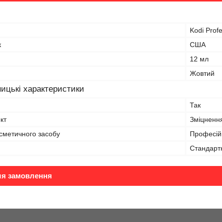
Kodi Profe
к
США
12 мл
Жовтий
ицькі характеристики
Так
кт
Зміцненн
сметичного засобу
Професій
Стандарт
ля замовлення