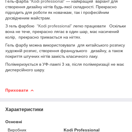
Гель-фарба
“Kodi professional”
— найкращий варіант для
створення дизайну нігтів будь-якої складності. Прекрасно
підходить для роботи як новачкам, так і професійним
досвідченим майстрам.
З гель фарбою
“Kodi professional”
легко працювати Оскільки
вона не тече, прекрасно лягає в один шар, має насичений
колір, прекрасно тримається на нігтях.
Гель фарбу можна використовувати для китайського розпису
художній розпис, створення французького дизайну, а також
покриття штучних нігтів замість класичного лаку.
Полімеризується в УФ-лампі 3 хв, після полімеризації не має
дисперсійного шару.
Приховати
Характеристики
Основні
Виробник
Kodi Professional