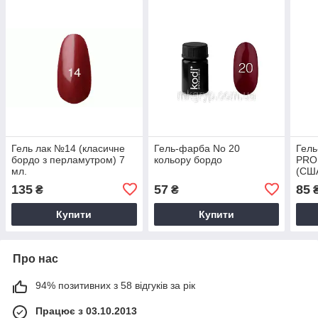
Гель лак №14 (класичне
Гель-фарба No 20
Гель
бордо з перламутром) 7
кольору бордо
PRO
мл.
(CША
яскр
135
57
85
₴
₴
Купити
Купити
Про нас
94% позитивних з 58 відгуків за рік
Працює з 03.10.2013