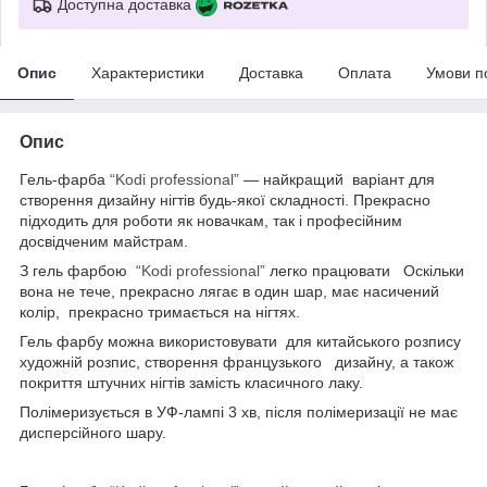
Доступна доставка
Опис
Характеристики
Доставка
Оплата
Умови п
Опис
Гель-фарба
“Kodi professional”
— найкращий варіант для
створення дизайну нігтів будь-якої складності. Прекрасно
підходить для роботи як новачкам, так і професійним
досвідченим майстрам.
З гель фарбою
“Kodi professional”
легко працювати Оскільки
вона не тече, прекрасно лягає в один шар, має насичений
колір, прекрасно тримається на нігтях.
Гель фарбу можна використовувати для китайського розпису
художній розпис, створення французького дизайну, а також
покриття штучних нігтів замість класичного лаку.
Полімеризується в УФ-лампі 3 хв, після полімеризації не має
дисперсійного шару.