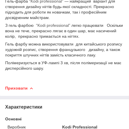
Гель-фарба
“Kodi professional”
— найкращий варіант для
створення дизайну нігтів будь-якої складності. Прекрасно
підходить для роботи як новачкам, так і професійним
досвідченим майстрам.
З гель фарбою
“Kodi professional”
легко працювати Оскільки
вона не тече, прекрасно лягає в один шар, має насичений
колір, прекрасно тримається на нігтях.
Гель фарбу можна використовувати для китайського розпису
художній розпис, створення французького дизайну, а також
покриття штучних нігтів замість класичного лаку.
Полімеризується в УФ-лампі 3 хв, після полімеризації не має
дисперсійного шару.
Приховати
Характеристики
Основні
Виробник
Kodi Professional