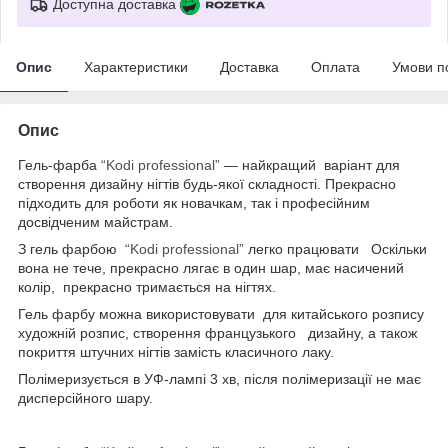
Доступна доставка
Опис
Характеристики
Доставка
Оплата
Умови п
Опис
Гель-фарба
“Kodi professional”
— найкращий варіант для
створення дизайну нігтів будь-якої складності. Прекрасно
підходить для роботи як новачкам, так і професійним
досвідченим майстрам.
З гель фарбою
“Kodi professional”
легко працювати Оскільки
вона не тече, прекрасно лягає в один шар, має насичений
колір, прекрасно тримається на нігтях.
Гель фарбу можна використовувати для китайського розпису
художній розпис, створення французького дизайну, а також
покриття штучних нігтів замість класичного лаку.
Полімеризується в УФ-лампі 3 хв, після полімеризації не має
дисперсійного шару.