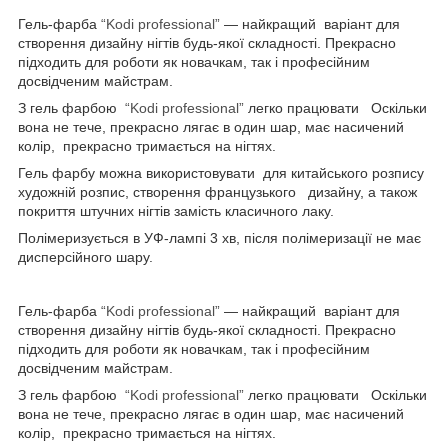
Гель-фарба
“Kodi professional”
— найкращий варіант для
створення дизайну нігтів будь-якої складності. Прекрасно
підходить для роботи як новачкам, так і професійним
досвідченим майстрам.
З гель фарбою
“Kodi professional”
легко працювати Оскільки
вона не тече, прекрасно лягає в один шар, має насичений
колір, прекрасно тримається на нігтях.
Гель фарбу можна використовувати для китайського розпису
художній розпис, створення французького дизайну, а також
покриття штучних нігтів замість класичного лаку.
Полімеризується в УФ-лампі 3 хв, після полімеризації не має
дисперсійного шару.
Гель-фарба
“Kodi professional”
— найкращий варіант для
створення дизайну нігтів будь-якої складності. Прекрасно
підходить для роботи як новачкам, так і професійним
досвідченим майстрам.
З гель фарбою
“Kodi professional”
легко працювати Оскільки
вона не тече, прекрасно лягає в один шар, має насичений
колір, прекрасно тримається на нігтях.