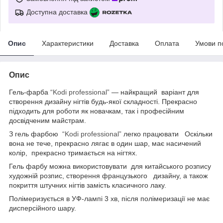
Доступна доставка
Опис
Характеристики
Доставка
Оплата
Умови п
Опис
Гель-фарба
“Kodi professional”
— найкращий варіант для
створення дизайну нігтів будь-якої складності. Прекрасно
підходить для роботи як новачкам, так і професійним
досвідченим майстрам.
З гель фарбою
“Kodi professional”
легко працювати Оскільки
вона не тече, прекрасно лягає в один шар, має насичений
колір, прекрасно тримається на нігтях.
Гель фарбу можна використовувати для китайського розпису
художній розпис, створення французького дизайну, а також
покриття штучних нігтів замість класичного лаку.
Полімеризується в УФ-лампі 3 хв, після полімеризації не має
дисперсійного шару.