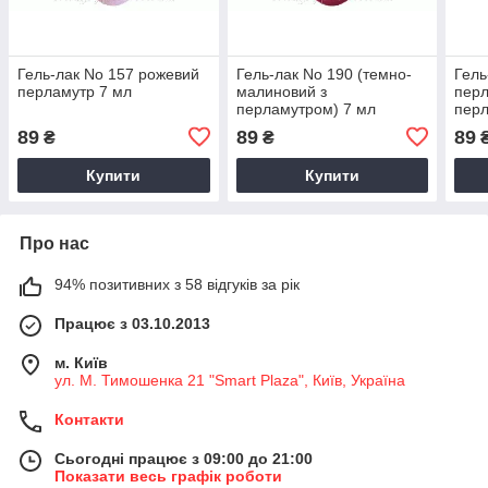
Гель-лак No 157 рожевий
Гель-лак No 190 (темно-
Гель
перламутр 7 мл
малиновий з
перл
перламутром) 7 мл
перл
пурп
89
89
89
₴
₴
7 мл
Купити
Купити
Про нас
94% позитивних з 58 відгуків за рік
Працює з 03.10.2013
м. Київ
ул. М. Тимошенка 21 "Smart Plaza", Київ, Україна
Контакти
Сьогодні працює з 09:00 до 21:00
Показати весь графік роботи