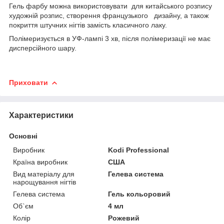
Гель фарбу можна використовувати для китайського розпису
художній розпис, створення французького дизайну, а також
покриття штучних нігтів замість класичного лаку.
Полімеризується в УФ-лампі 3 хв, після полімеризації не має
дисперсійного шару.
Приховати
Характеристики
Основні
Виробник
Kodi Professional
Країна виробник
США
Вид матеріалу для
Гелева система
нарощування нігтів
Гелева система
Гель кольоровий
Об`єм
4 мл
Колір
Рожевий