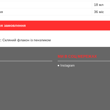
18 мл
ня
36 міс
ля замовлення
:
Скляний флакон із пензликом
МИ В СОЦ МЕРЕЖАХ
Instagram