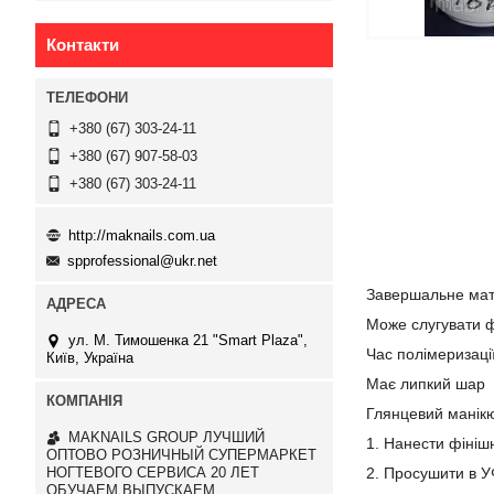
Контакти
+380 (67) 303-24-11
+380 (67) 907-58-03
+380 (67) 303-24-11
http://maknails.com.ua
spprofessional@ukr.net
Завершальне мато
Може слугувати фі
ул. М. Тимошенка 21 "Smart Plaza",
Час полімеризаці
Київ, Україна
Має липкий шар
Глянцевий манікю
MAKNAILS GROUP ЛУЧШИЙ
1. Нанести фініш
ОПТОВО РОЗНИЧНЫЙ СУПЕРМАРКЕТ
2. Просушити в У
НОГТЕВОГО СЕРВИСА 20 ЛЕТ
ОБУЧАЕМ ВЫПУСКАЕМ