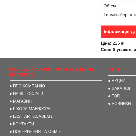
Об`єм
Термін зберіган
Інформація д
Ціна:
225 ₴
Спосіб упаковки
MAKNAILS GROUP - ВАШ НАДІЙНИЙ
АКЦІІ
ПАРТНЕР!
АКЦИИ!
ПРО КОМПАНІЮ
ВАКАНСІІ
НАШІ ПОСЛУГИ
ТОП
МАГАЗИН
НОВИНКИ
ШКОЛА-МАНІКЮРА
LASH ART ACADEMY
КОНТАКТИ
ПОВЕРНЕННЯ ТА ОБМІН