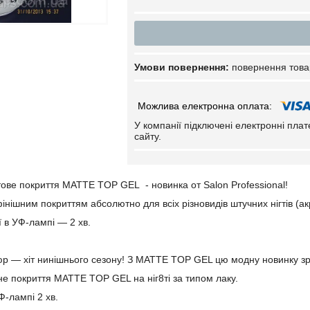
повернення това
У компанії підключені електронні пла
сайту.
ве покриття MATTE TOP GEL - новинка от Salon Professional!
нішним покриттям абсолютно для всіх різновидів штучних нігтів (акри
ї в УФ-лампі — 2 хв.
р — хіт нинішнього сезону! З MATTE TOP GEL цю модну новинку зро
не покриття MATTE TOP GEL на ніг8ті за типом лаку.
Ф-лампі 2 хв.