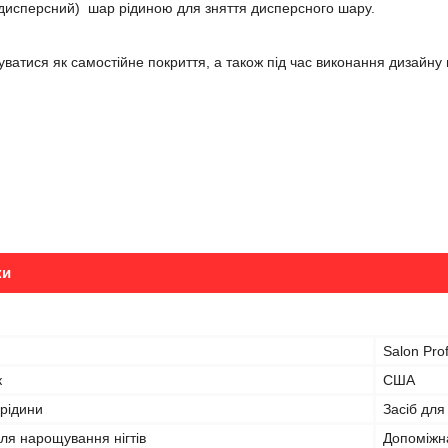
(дисперсний) шар рідиною для зняття дисперсного шару.
ватися як самостійне покриття, а також під час виконання дизайну 
ки
Salon Pro
к
США
 рідини
Засіб для
ля нарощування нігтів
Допоміжна