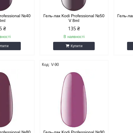
Professional №40
Гель-лак Kodi Professional №50
Гель-ла
8ml
V 8ml
5 ₴
135 ₴
вності
В наявності
упити
Купити
V-90
Professional №80
Гель-лак Kodi Professional №90