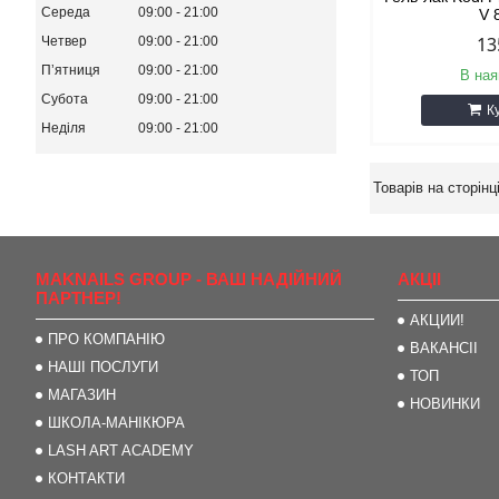
Середа
09:00
21:00
V 
13
Четвер
09:00
21:00
Пʼятниця
09:00
21:00
В ная
Субота
09:00
21:00
К
Неділя
09:00
21:00
MAKNAILS GROUP - ВАШ НАДІЙНИЙ
АКЦІІ
ПАРТНЕР!
АКЦИИ!
ПРО КОМПАНІЮ
ВАКАНСІІ
НАШІ ПОСЛУГИ
ТОП
МАГАЗИН
НОВИНКИ
ШКОЛА-МАНІКЮРА
LASH ART ACADEMY
КОНТАКТИ