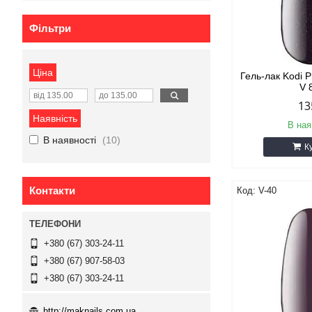
Фільтри
Ціна
Гель-лак Kodi 
V 
13
Наявність
В ная
В наявності
10
К
Контакти
V-40
+380 (67) 303-24-11
+380 (67) 907-58-03
+380 (67) 303-24-11
http://maknails.com.ua