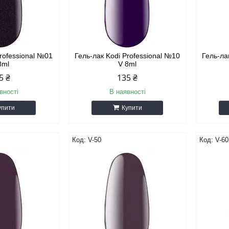
Professional №01
Гель-лак Kodi Professional №10
Гель-ла
8ml
V 8ml
5 ₴
135 ₴
вності
В наявності
упити
Купити
V-50
V-60