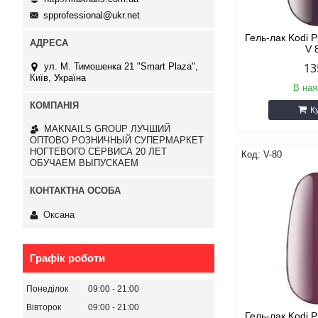
spprofessional@ukr.net
Гель-лак Kodi 
V 
13
ул. М. Тимошенка 21 "Smart Plaza",
Київ, Україна
В ная
К
MAKNAILS GROUP ЛУЧШИЙ
ОПТОВО РОЗНИЧНЫЙ СУПЕРМАРКЕТ
НОГТЕВОГО СЕРВИСА 20 ЛЕТ
V-80
ОБУЧАЕМ ВЫПУСКАЕМ
Оксана
Графік роботи
Понеділок
09:00
21:00
Вівторок
09:00
21:00
Гель-лак Kodi 