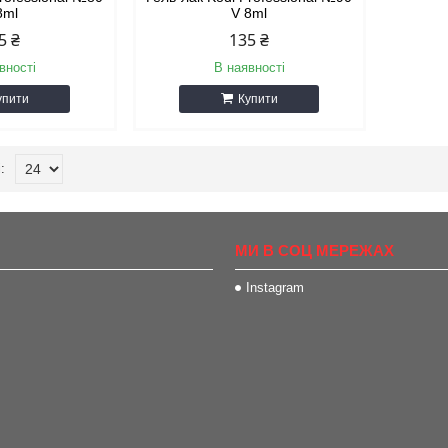
8ml
V 8ml
5 ₴
135 ₴
вності
В наявності
упити
Купити
МИ В СОЦ МЕРЕЖАХ
Instagram