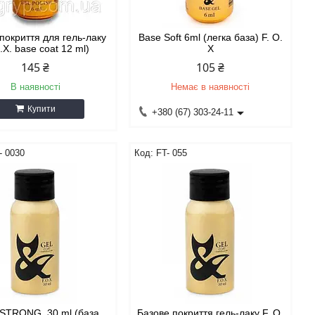
покриття для гель-лаку
Base Soft 6ml (легка база) F. O.
.X. base coat 12 ml)
X
145 ₴
105 ₴
В наявності
Немає в наявності
Купити
+380 (67) 303-24-11
- 0030
FT- 055
STRONG, 30 ml (база
Базове покриття гель-лаку F. O.