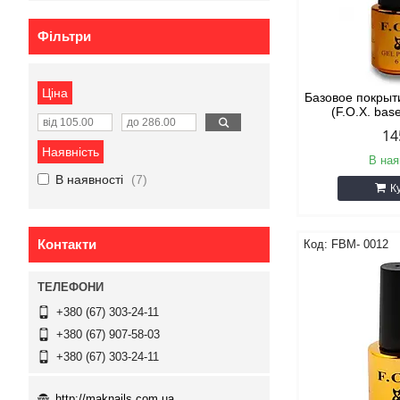
Фільтри
Ціна
Базовое покрыт
(F.O.X. bas
14
Наявність
В ная
В наявності
7
К
Контакти
FBM- 0012
+380 (67) 303-24-11
+380 (67) 907-58-03
+380 (67) 303-24-11
http://maknails.com.ua