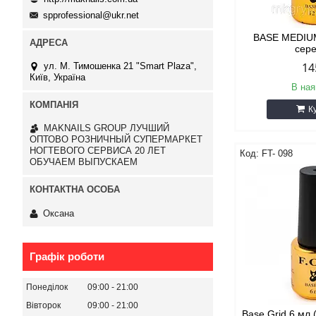
spprofessional@ukr.net
BASE MEDIUM
сер
14
ул. М. Тимошенка 21 "Smart Plaza",
Київ, Україна
В ная
К
MAKNAILS GROUP ЛУЧШИЙ
ОПТОВО РОЗНИЧНЫЙ СУПЕРМАРКЕТ
НОГТЕВОГО СЕРВИСА 20 ЛЕТ
FT- 098
ОБУЧАЕМ ВЫПУСКАЕМ
Оксана
Графік роботи
Понеділок
09:00
21:00
Вівторок
09:00
21:00
Base Grid 6 мл 