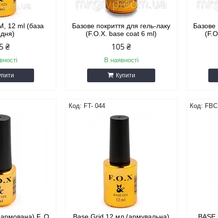
, 12 ml (база
Базове покриття для гель-лаку
Базове 
едня)
(F.O.X. base coat 6 ml)
(F.O
5 ₴
105 ₴
вності
В наявності
упити
Купити
FT- 044
FBС
(армована) F. O.
Base Grid 12 мл (армувальна)
BASE 