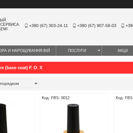
НЫЙ
 СЕРВИСА.
+380 (67) 303-24-11
+380 (67) 907-58-03
+38
АЕМ!
ЮРА И НАРОЩУВАННЯ ВІЙ
ПОСЛУГИ
АКЦІІ
я (base coat) F. O. X
FBS- 0012
FBS