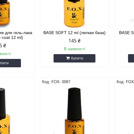
ие для гель-лака
BASE SOFT 12 ml (легкая база)
BASE S
e coat 12 ml)
145 ₴
5 ₴
В наявності
вності
Купити
упити
FOX- 0087
FOX