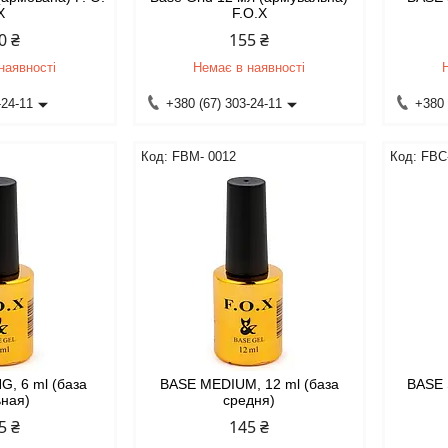
X
F.O.X
0 ₴
155 ₴
наявності
Немає в наявності
-24-11
+380 (67) 303-24-11
+380 
FBM- 0012
FBС
, 6 ml (база
BASE MEDIUM, 12 ml (база
BASE 
ьная)
средня)
5 ₴
145 ₴