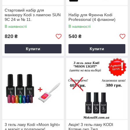
Стартовий набір для
манікюру Kodi з лампою SUN
Набір для Френча Kodi
9С 24 w № 11.
Professional (4 флакони)
В наявності
В наявності
820
540
₴
₴
Купити
Купити
3 гель лаку Kodi «Moon light»
Акція! 3 гель-лаку KODI
+ магніт у подарунок!
Котяче око 7мл