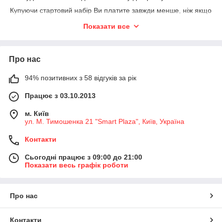
Купуючи стартовий набір Ви платите завжди менше, ніж якщо
б Ви купували все окремо, так як в ціні стартових
Показати все
наборів завжди закладена знижка.
Кожен стартовий набір має докладний опис комплектації.
При купівлі стартового набору вибір кольору гель-лаку можна
Про нас
вибрати за своїм бажанням.
94% позитивних з 58 відгуків за рік
Набори укомплектовані всіма необхідними інструментами
такими, як Уф-лампа, безкислотний праймер, базове
Працює з 03.10.2013
покриття і фінішний гель, засобами знімають гель-лак і
липкий шар, а так же гель-лаками на Ваш вибір і ін
м. Київ
При доступній ціні набори зібрані з найбільш якісних
ул. М. Тимошенка 21 "Smart Plaza", Київ, Україна
матеріалів.
Контакти
Сьогодні працює з 09:00 до 21:00
Показати весь графік роботи
Про нас
Контакти