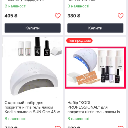
В наявності
В наявності
405
380
₴
₴
Купити
Купити
Топ продажів
Стартовий набір для
Набір "KODI
покриття нігтів гель лаком
PROFESSIONAL" для
Kodi з лампою SUN One 48 w
покриття нігтів гель лаком із
"№31"
лампою 36 Вт KM-818
В наявності
В наявності