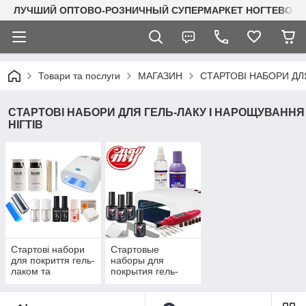
ЛУЧШИЙ ОПТОВО-РОЗНИЧНЫЙ СУПЕРМАРКЕТ НОГТЕВОГО С
Товари та послуги
МАГАЗИН
СТАРТОВІ НАБОРИ ДЛ
СТАРТОВІ НАБОРИ ДЛЯ ГЕЛЬ-ЛАКУ І НАРОЩУВАННЯ
НІГТІВ
Стартові набори
Стартовые
для покриття гель-
наборы для
лаком та
покрытия гель-
нарощування
лаком и
нігтів Kodi
наращивания
Professional
ногтей My Nail