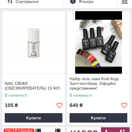
Сортування
0
Фільтри
Набір гель лаки Kodi.Коді
NAIL СВІЖЕ
3шт+топ+база. Офіційні
(ОБЕЗЖИРЕВАТЕЛЬ) 15 МЛ.
представники!
В наявності
В наявності
105
640
₴
₴
Купити
Купити
РАСПРОДАЖА