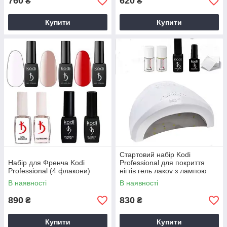
760
620
₴
₴
Купити
Купити
Стартовий набір Kodi
Набір для Френча Kodi
Professional для покриття
Professional (4 флакони)
нігтів гель лакоv з лампою
Sun One 48 w "№31"
В наявності
В наявності
Оригінал
890
830
₴
₴
Купити
Купити