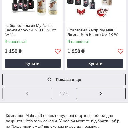
Набір гель-лаків My Nail з
Led-лампою SUN 9 C 24 Вт
Стартовий набір My Nail +
№ 11
Лампа Sun 5 Led+UV 48 W
В наявності
В наявності
1 150
1 250
₴
₴
Купити
Купити
Показати ще
1
/ 4
Компанія MaknailS являє популярні стартові набори для
покриття нігтів гель-лаками. У нас ви можете підібрати набір
на "будь-який смак" від економ класу до преміум.