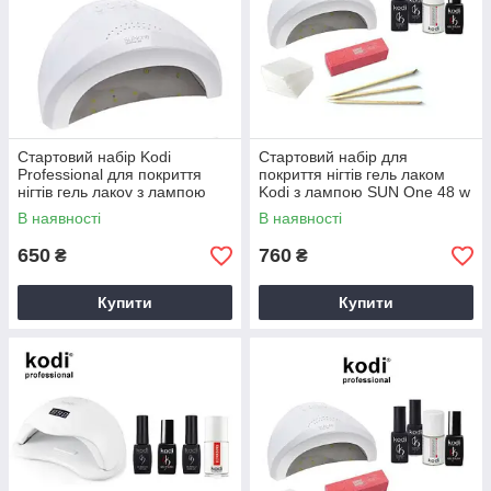
Стартовий набір Kodi
Стартовий набір для
Professional для покриття
покриття нігтів гель лаком
нігтів гель лакоv з лампою
Kodi з лампою SUN One 48 w
Sun One 48 w "№31"
"No14"
В наявності
В наявності
Оригінал
650
760
₴
₴
Купити
Купити