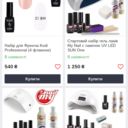
Стартовий набір гель лаків
Набір для Френча Kodi
My Nail c лампою UV LED
Professional (4 флакони)
SUN One
В наявності
В наявності
540
1 250
₴
₴
Купити
Купити