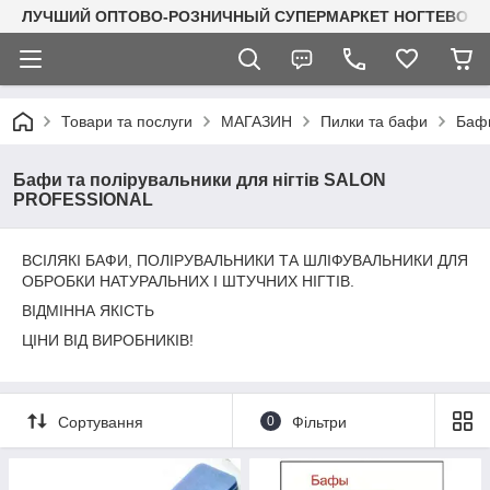
ЛУЧШИЙ ОПТОВО-РОЗНИЧНЫЙ СУПЕРМАРКЕТ НОГТЕВОГО С
Товари та послуги
МАГАЗИН
Пилки та бафи
Бафи
Бафи та полірувальники для нігтів SALON
PROFESSIONAL
ВСІЛЯКІ БАФИ, ПОЛІРУВАЛЬНИКИ ТА ШЛІФУВАЛЬНИКИ ДЛЯ
ОБРОБКИ НАТУРАЛЬНИХ І ШТУЧНИХ НІГТІВ.
ВІДМІННА ЯКІСТЬ
ЦІНИ ВІД ВИРОБНИКІВ!
Сортування
0
Фільтри